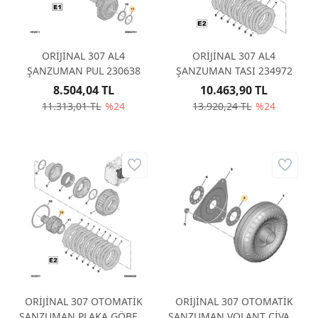
ORİJİNAL 307 AL4
ORİJİNAL 307 AL4
ŞANZUMAN PUL 230638
ŞANZUMAN TASI 234972
8.504,04 TL
10.463,90 TL
11.313,01 TL
%24
13.920,24 TL
%24
ORİJİNAL 307 OTOMATİK
ORİJİNAL 307 OTOMATİK
ŞANZUMAN PLAKA GÖBEĞİ
ŞANZUMAN VOLANT CİVATA