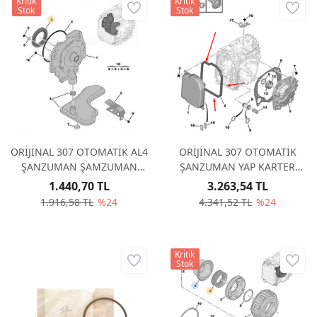
Kritik
Kritik
Stok
Stok
ORİJİNAL 307 OTOMATİK AL4
ORİJİNAL 307 OTOMATİK
ŞANZUMAN ŞAMZUMAN
ŞANZUMAN YAP KARTER
KEÇESİ 226430
CONTASI AL4 - DPO 220940
1.440,70 TL
3.263,54 TL
1.916,58 TL
%24
4.341,52 TL
%24
Kritik
Stok