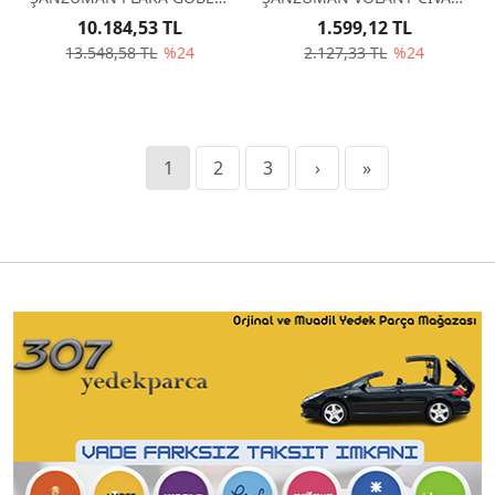
234973
ARA SACI AL4-DPO 53576
10.184,53 TL
1.599,12 TL
13.548,58 TL
%24
2.127,33 TL
%24
1
2
3
›
»