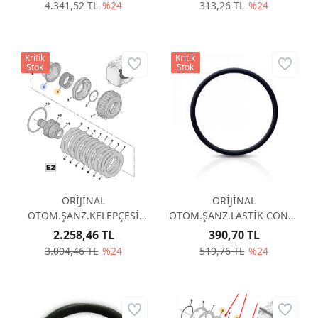
4.341,52 TL
%24
313,26 TL
%24
Kritik
Kritik
Stok
Stok
ORİJİNAL
ORİJİNAL
OTOM.ŞANZ.KELEPÇESİ
OTOM.ŞANZ.LASTİK CONTA
231517
231251
2.258,46 TL
390,70 TL
3.004,46 TL
%24
519,76 TL
%24