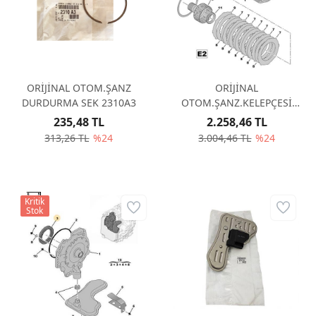
ORİJİNAL OTOM.ŞANZ
ORİJİNAL
DURDURMA SEK 2310A3
OTOM.ŞANZ.KELEPÇESİ
231517
235,48 TL
2.258,46 TL
313,26 TL
%24
3.004,46 TL
%24
Kritik
Stok