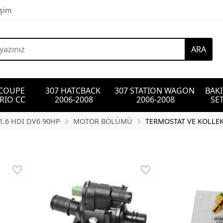
işim
ARA
 COUPE 
307 HATCBACK 
307 STATION WAGON 
BAK
RIO CC
2006-2008
2006-2008
SET
1.6 HDI DV6 90HP
MOTOR BÖLÜMÜ
TERMOSTAT VE KOLLE