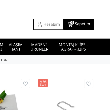
0
Sepetim
Hesabım
IM 
ALAŞIM 
MADENİ 
MONTAJ KLİPS - 
İ
JANT
ÜRÜNLER
AGRAF -KLİPS
KTÖR
Kritik
Stok