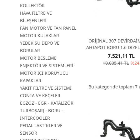
KOLLEKTÖR
HAVA FİLTRE VE
BİLEŞENLERİ
FAN MOTOR VE FAN PANEL
MOTOR KULAKLAR
ORİJİNAL 307 DEVİRDAİ
YEDEK SU DEPO VE
AHTAPOT BORU 1.6 DİZEL
BORULAR
7.521,11 TL
MOTOR BESLEME
10.005,41 TL
%24
ENJEKTÖR VE SİSTEMLERİ
MOTOR İÇİ KORUYUCU
KAPAKLAR
Bu kategoride toplam
7
ü
YAKIT FİLTRE VE SİSTEMİ
CONTA VE KEÇELER
EGZOZ - EGR - KATALİZÖR
TURBOŞARJ - BORU -
İNTERCOOLER
PEDAL LASTİKLER VE
SENSÖR