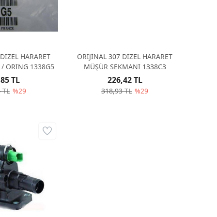
 DİZEL HARARET
ORİJİNAL 307 DİZEL HARARET
/ ORING 1338G5
MÜŞÜR SEKMANI 1338C3
,85 TL
226,42 TL
 TL
%29
318,93 TL
%29