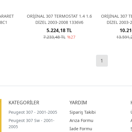
HARARET
ORİJİNAL 307 TERMOSTAT 1.4 1.6
ORİJİNAL 307 T
38C1
DİZEL 2003-2008 1336V6
DİZEL 2003-2
KAPALI - 1
5.224,18 TL
10.21
7.233,48 TL
%27
13.591,
1
KATEGORİLER
YARDIM
Peugeot 307 - 2001-2005
Sipariş Takibi
Peugeot 307 Sw - 2001-
Arıza Formu
2005
İade Formu