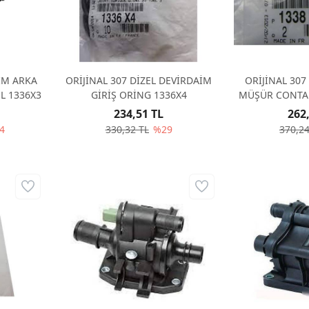
İM ARKA
ORİJİNAL 307 DİZEL DEVİRDAİM
ORİJİNAL 307
L 1336X3
GİRİŞ ORİNG 1336X4
MÜŞÜR CONTA 
234,51 TL
262
4
330,32 TL
%29
370,24