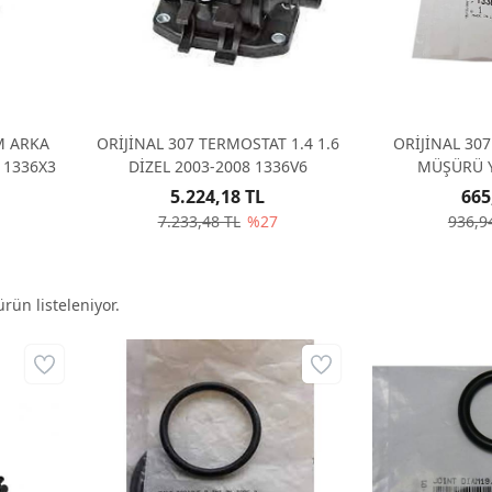
M ARKA
ORİJİNAL 307 TERMOSTAT 1.4 1.6
ORİJİNAL 30
 1336X3
DİZEL 2003-2008 1336V6
MÜŞÜRÜ Y
5.224,18 TL
665
7.233,48 TL
%27
936,9
rün listeleniyor.