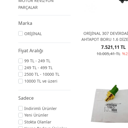
MOTOR REVİZYON
PARÇALAR
Marka
ORİJİNAL 307 DEVİRDA
ORİJİNAL
AHTAPOT BORU 1.6 DİZE
7.521,11 TL
Fiyat Aralığı
10.005,41 TL
%2
99 TL - 249 TL
249 TL - 499 TL
2500 TL - 10000 TL
10000 TL ve üzeri
Sadece
İndirimli Ürünler
Yeni Ürünler
Stokta Olanlar