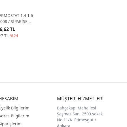
ERMOSTAT 1.4 1.6
008 / SİPARİŞE
336.V6 ALINIZ
6,62 TL
27 TL
%24
HESABIM
MÜŞTERİ HİZMETLERİ
Üyelik Bilgilerim
Bahçekapı Mahallesi
Şaşmaz San. 2509.sokak
Adres Bilgilerim
No:11/A Etimesgut /
Siparişlerim
Ankara