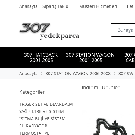
Anasayfa
Sipariş Takibi
Müşteri Hizmetleri
İlet
307 HATCBACK 
307 STATION WAGON 
307
2001-2005
2001-2005
CAB
Anasayfa
307 STATION WAGON 2006-2008
307 SW 
İndirimli Ürünler
Kategoriler
TRİGER SET VE DEVİRDAİM
YAĞ FİLTRE VE SİSTEM
ISITMA BUJİ VE SİSTEM
SU RADYATÖR
TERMOSTAT VE