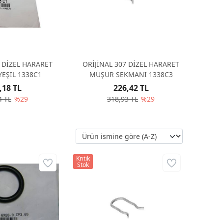
7 DİZEL HARARET
ORİJİNAL 307 DİZEL HARARET
EŞİL 1338C1
MÜŞÜR SEKMANI 1338C3
,18 TL
226,42 TL
4 TL
%29
318,93 TL
%29
Kritik
Stok