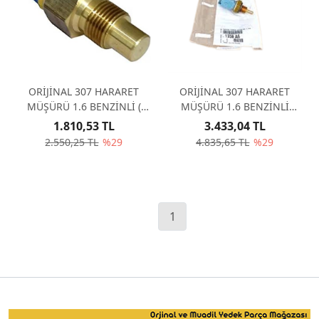
ORİJİNAL 307 HARARET
ORİJİNAL 307 HARARET
MÜŞÜRÜ 1.6 BENZİNLİ (
MÜŞÜRÜ 1.6 BENZİNLİ
SİLİNDİR KAPAK) 24286
TERMOSTAT KÜTÜK 3 GİRİŞ
1.810,53 TL
3.433,04 TL
MAVİ 1338A6
2.550,25 TL
%29
4.835,65 TL
%29
1