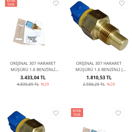
Kritik
Stok
ORİJİNAL 307 HARARET
ORİJİNAL 307 HARARET
MÜŞÜRÜ 1.6 BENZİNLİ
MÜŞÜRÜ 1.6 BENZİNLİ (
TERMOSTAT KÜTÜK 3 GİRİŞ
SİLİNDİR KAPAK) 24286
3.433,04 TL
1.810,53 TL
MAVİ 1338A6
4.835,65 TL
%29
2.550,25 TL
%29
Kritik
Stok