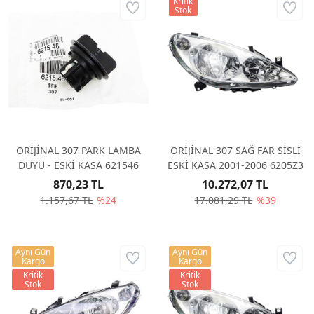
Kritik
Stok
ORİJİNAL 307 PARK LAMBA
ORİJİNAL 307 SAĞ FAR SİSLİ
DUYU - ESKİ KASA 621546
ESKİ KASA 2001-2006 6205Z3
870,23 TL
10.272,07 TL
1.157,67 TL
%24
17.081,29 TL
%39
Aynı Gün
Aynı Gün
Kargo
Kargo
Kritik
Kritik
Stok
Stok