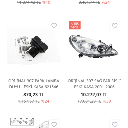
11.874,43 TL
%19
8.481,74 TL
%24
Kritik
Stok
ORİJİNAL 307 PARK LAMBA
ORİJİNAL 307 SAĞ FAR SİSLİ
DUYU - ESKİ KASA 621546
ESKİ KASA 2001-2006
6205Z3
870,23 TL
10.272,07 TL
1.157,67 TL
%24
17.081,29 TL
%39