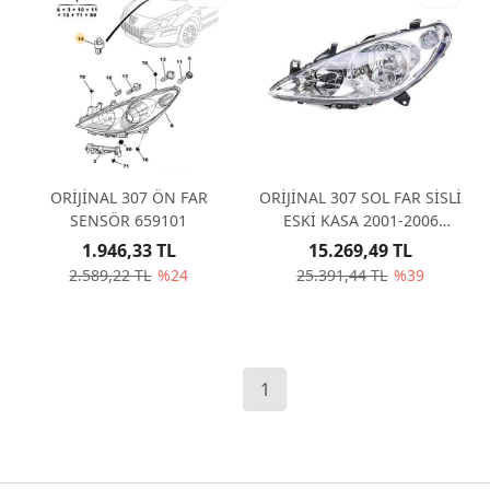
ORİJİNAL 307 ÖN FAR
ORİJİNAL 307 SOL FAR SİSLİ
SENSÖR 659101
ESKİ KASA 2001-2006
6204Z3
1.946,33 TL
15.269,49 TL
2.589,22 TL
%24
25.391,44 TL
%39
1