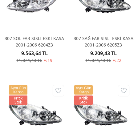
307 SOL FAR SİSLİ ESKİ KASA
307 SAĞ FAR SİSLİ ESKİ KASA
2001-2006 6204Z3
2001-2006 6205Z3
9.563,64 TL
9.209,43 TL
11.874,43 TL
%19
11.874,43 TL
%22
Aynı Gün
Aynı Gün
Kargo
Kargo
Kritik
Kritik
Stok
Stok