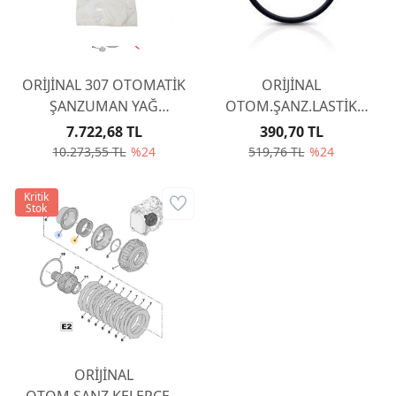
ORİJİNAL 307 OTOMATİK
ORİJİNAL
ŞANZUMAN YAĞ
OTOM.ŞANZ.LASTİK
FİLTRESİ AL4 DPO
CONTA 231251
7.722,68 TL
390,70 TL
226333
10.273,55 TL
%24
519,76 TL
%24
Kritik
Stok
ORİJİNAL
OTOM.ŞANZ.KELEPÇESİ