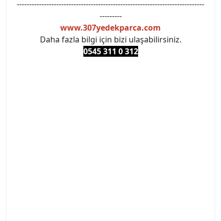
----------------------------------------------------------------------------
---------
www.307yedekparca.com
Daha fazla bilgi için bizi ulaşabilirsiniz.
0545 311 0 3
12
#PEUGEOT #PEUGEOT307 #307YEDEKPARCA
#ANKARAYEDEKPARCA #PEUEGOTTURKİYE
#TURKİYE307 #307PEUGEOT #YEDEKPARCA307
#307TÜRKİYE u
#VALEO #SACHS #PSA #INA #SKF #RAPRO #FEBI
#LUK #BRAXIS #MONROE #DEPO #MOTUL
#EUROREPAR #TOTAL #RAPRO #TRW #DELPHI
#peugeot307 #peugeottürkiye #psatürkiye
#oemyedekparca #307yedekparca #stellantis
#ankarayedekparca #307ankara #307istanbul
#izmir307 #peugeot307turkey #307clup #indirim
#307bakimseti #307amortisör #307debriyaj
#307triger #307far #307 tampon #307aksesuar
#307jant