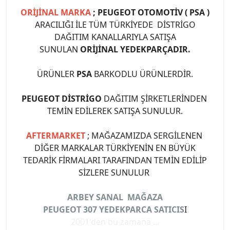
ORİJİNAL MARKA
; PEUGEOT OTOMOTİV ( PSA )
ARACILIĞI İLE TÜM TÜRKİYEDE DİSTRİGO
DAĞITIM KANALLARIYLA SATIŞA
SUNULAN
ORİJİNAL YEDEKPARÇADIR.
ÜRÜNLER
PSA
BARKODLU ÜRÜNLERDİR.
PEUGEOT DİSTRİGO
DAĞITIM ŞİRKETLERİNDEN
TEMİN EDİLEREK SATIŞA SUNULUR.
AFTERMARKET
; MAĞAZAMIZDA SERGİLENEN
DİĞER MARKALAR TÜRKİYENİN EN BÜYÜK
TEDARİK FİRMALARI TARAFINDAN TEMİN EDİLİP
SİZLERE SUNULUR
ARBEY SANAL MAĞAZA
PEUGEOT 307 YEDEKPARCA SATICIS
I
2001'den bu zamana ...