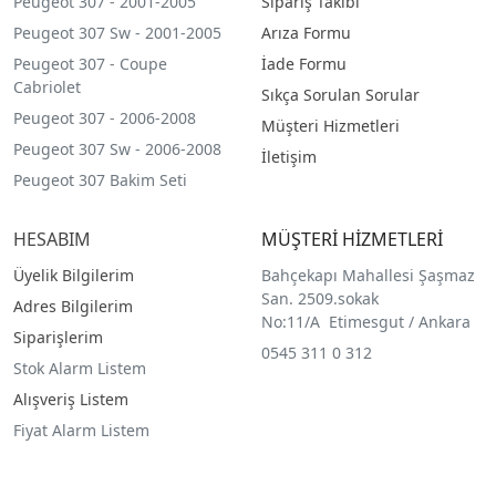
Peugeot 307 - 2001-2005
Sipariş Takibi
Peugeot 307 Sw - 2001-2005
Arıza Formu
Peugeot 307 - Coupe
İade Formu
Cabriolet
Sıkça Sorulan Sorular
Peugeot 307 - 2006-2008
Müşteri Hizmetleri
Peugeot 307 Sw - 2006-2008
İletişim
Peugeot 307 Bakim Seti
HESABIM
MÜŞTERİ HİZMETLERİ
Üyelik Bilgilerim
Bahçekapı Mahallesi Şaşmaz
San. 2509.sokak
Adres Bilgilerim
No:11/A Etimesgut / Ankara
Siparişlerim
0545 311 0 312
Stok Alarm Listem
Alışveriş Listem
Fiyat Alarm Listem