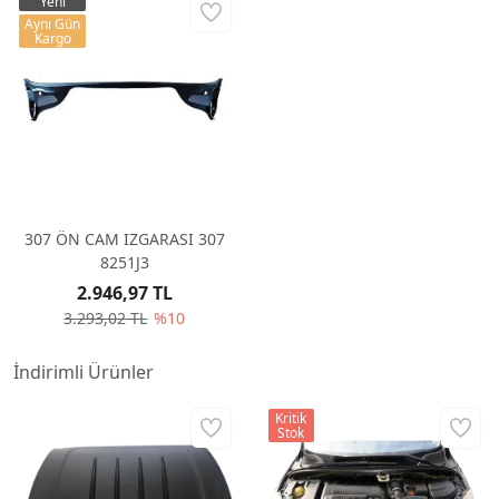
Yeni
Aynı Gün
Kargo
307 ÖN CAM IZGARASI 307
8251J3
2.946,97 TL
3.293,02 TL
%10
İndirimli Ürünler
Kritik
Stok