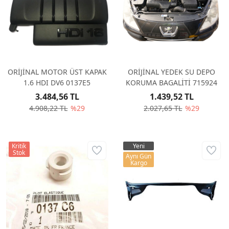
ORİJİNAL MOTOR ÜST KAPAK
ORİJİNAL YEDEK SU DEPO
1.6 HDI DV6 0137E5
KORUMA BAGALİTİ 715924
3.484,56 TL
1.439,52 TL
4.908,22 TL
%29
2.027,65 TL
%29
Kritik
Yeni
Stok
Aynı Gün
Kargo