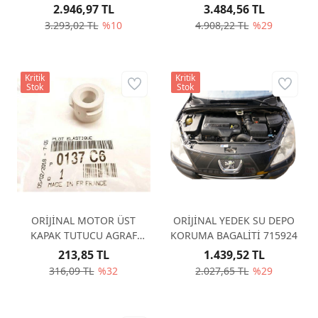
2.946,97 TL
3.484,56 TL
3.293,02 TL
%10
4.908,22 TL
%29
Kritik
Kritik
Stok
Stok
ORİJİNAL MOTOR ÜST
ORİJİNAL YEDEK SU DEPO
KAPAK TUTUCU AGRAF
KORUMA BAGALİTİ 715924
0137C6
213,85 TL
1.439,52 TL
316,09 TL
%32
2.027,65 TL
%29