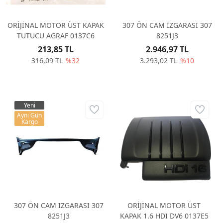
ORİJİNAL MOTOR ÜST KAPAK
307 ÖN CAM IZGARASI 307
TUTUCU AGRAF 0137C6
8251J3
213,85 TL
2.946,97 TL
316,09 TL
%32
3.293,02 TL
%10
Yeni
Aynı Gün
Kargo
307 ÖN CAM IZGARASI 307
ORİJİNAL MOTOR ÜST
8251J3
KAPAK 1.6 HDI DV6 0137E5