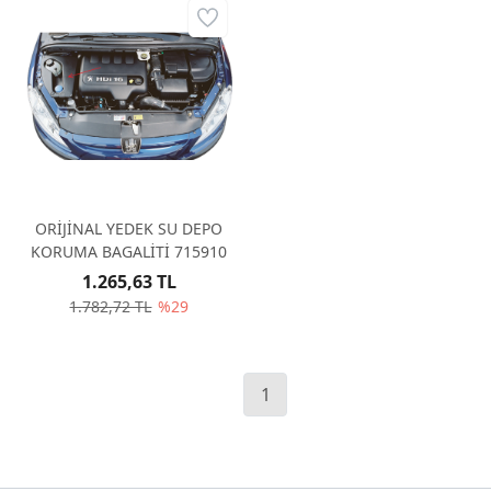
ORİJİNAL YEDEK SU DEPO
KORUMA BAGALİTİ 715910
1.265,63 TL
1.782,72 TL
%29
1