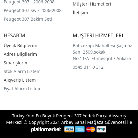
Peugeot 307 - 2006-2008
Müşteri Hizmetleri
Peugeot 307 Sw - 2006-2008
İletişim
Peugeot 307 Bakim Seti
HESABIM
MÜŞTERİ HİZMETLERİ
Üyelik Bilgilerim
Bahçekapı Mahallesi Şaşmaz
San. 2509.sokak
Adres Bilgilerim
No:11/A Etimesgut / Ankara
Siparişlerim
0545 311 0 312
Stok Alarm Listem
Alışveriş Listem
Fiyat Alarm Listem
Türkiye'nin En Büyük Peugeot 307 Yedek Parça Alışveriş
Merkezi © Copyright 2021 Arbey Sanal Mağaza Güvencesi ile