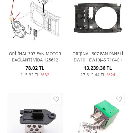
ORİJİNAL 307 FAN MOTOR
ORİJİNAL 307 FAN PANELİ
BAĞLANTI VİDA 125612
DW10 - EW10J4S 7104CH
78,02 TL
13.239,36 TL
115,32 TL
%32
17.612,44 TL
%24