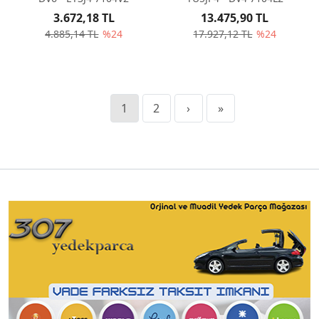
3.672,18 TL
13.475,90 TL
4.885,14 TL
%24
17.927,12 TL
%24
1
2
›
»