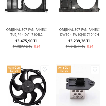
ORİJİNAL 307 PAN PANELİ
ORİJİNAL 307 FAN PANELİ
TU5JP4 - DV4 7104L2
DW10 - EW10J4S 7104CH
13.475,90 TL
13.239,36 TL
17.927,12 TL
%24
17.612,44 TL
%24
Aynı Gün
Aynı Gün
Kargo
Kargo