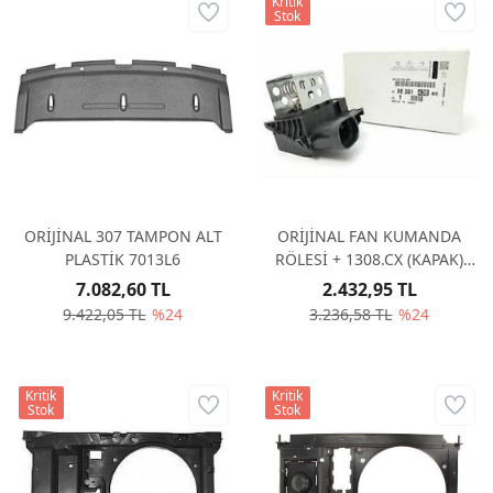
Kritik
Stok
ORİJİNAL 307 TAMPON ALT
ORİJİNAL FAN KUMANDA
PLASTİK 7013L6
RÖLESİ + 1308.CX (KAPAK)
SİPARİŞ GEÇİNİZ 9830143880
7.082,60 TL
2.432,95 TL
9.422,05 TL
%24
3.236,58 TL
%24
Kritik
Kritik
Stok
Stok