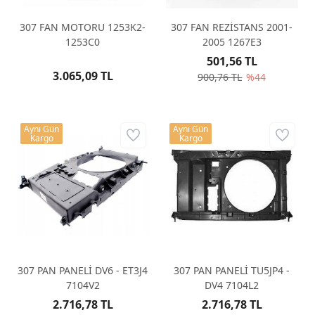
307 FAN MOTORU 1253K2-
307 FAN REZİSTANS 2001-
1253C0
2005 1267E3
501,56 TL
3.065,09 TL
900,76 TL
%44
Aynı Gün
Aynı Gün
Kargo
Kargo
307 PAN PANELİ DV6 - ET3J4
307 PAN PANELİ TU5JP4 -
7104V2
DV4 7104L2
2.716,78 TL
2.716,78 TL