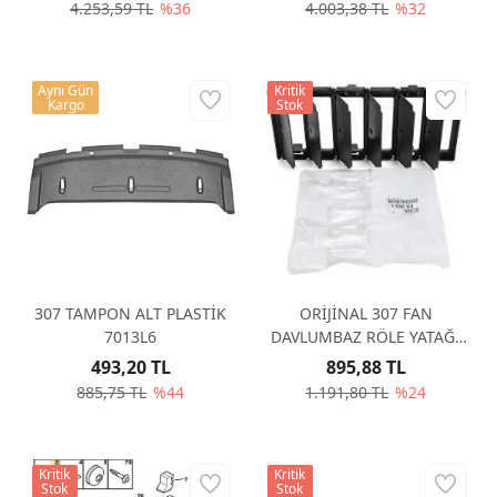
4.253,59 TL
%36
4.003,38 TL
%32
Aynı Gün
Kritik
Kargo
Stok
307 TAMPON ALT PLASTİK
ORİJİNAL 307 FAN
7013L6
DAVLUMBAZ RÖLE YATAĞI
2001-2005 1308V4
493,20 TL
895,88 TL
885,75 TL
%44
1.191,80 TL
%24
Kritik
Kritik
Stok
Stok