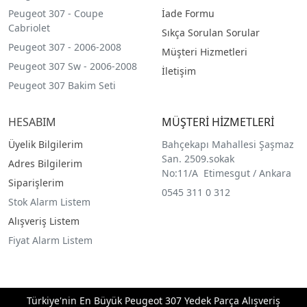
Peugeot 307 - Coupe
İade Formu
Cabriolet
Sıkça Sorulan Sorular
Peugeot 307 - 2006-2008
Müşteri Hizmetleri
Peugeot 307 Sw - 2006-2008
İletişim
Peugeot 307 Bakim Seti
HESABIM
MÜŞTERİ HİZMETLERİ
Üyelik Bilgilerim
Bahçekapı Mahallesi Şaşmaz
San. 2509.sokak
Adres Bilgilerim
No:11/A Etimesgut / Ankara
Siparişlerim
0545 311 0 312
Stok Alarm Listem
Alışveriş Listem
Fiyat Alarm Listem
Türkiye'nin En Büyük Peugeot 307 Yedek Parça Alışveriş