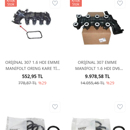
Kritik
Kritik
Stok
Stok
ORİJİNAL 307 1.6 HDI EMME
ORİJİNAL 307 EMME
MANİFOLT ORING KARE TİP
MANİFOLT 1.6 HDI DV6
0348S5
0361N3
552,95 TL
9.978,58 TL
778,87 TL
%29
14.055,46 TL
%29
ORİJİNAL EMME MANİFOLT