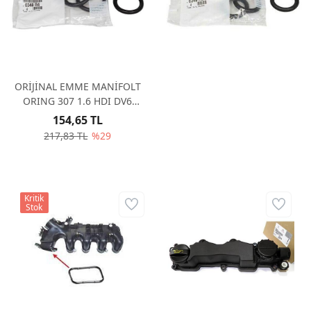
ORING 307 1.6 HDI DV6
(ADET) 0348R5
151,63 TL
213,58 TL
%29
ORİJİNAL EMME MANİFOLT
ORING 307 1.6 HDI DV6
(ADET) 0348R4
154,65 TL
217,83 TL
%29
Kritik
Stok