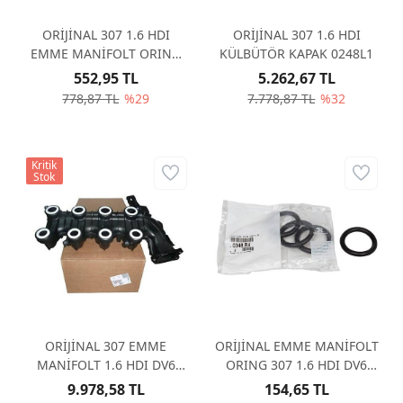
ORİJİNAL 307 1.6 HDI
ORİJİNAL 307 1.6 HDI
EMME MANİFOLT ORING
KÜLBÜTÖR KAPAK 0248L1
KARE TİP 0348S5
552,95 TL
5.262,67 TL
778,87 TL
%29
7.778,87 TL
%32
Kritik
Stok
ORİJİNAL 307 EMME
ORİJİNAL EMME MANİFOLT
MANİFOLT 1.6 HDI DV6
ORING 307 1.6 HDI DV6
0361N3
(ADET) 0348R4
9.978,58 TL
154,65 TL