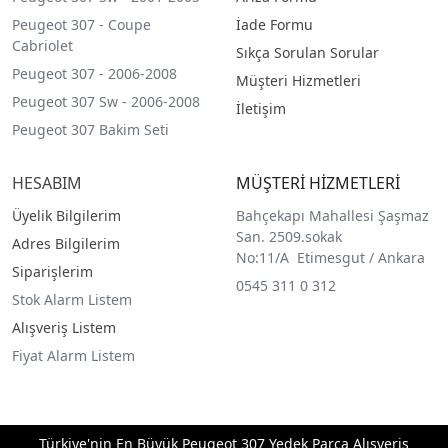
Peugeot 307 - Coupe
İade Formu
Cabriolet
Sıkça Sorulan Sorular
Peugeot 307 - 2006-2008
Müşteri Hizmetleri
Peugeot 307 Sw - 2006-2008
İletişim
Peugeot 307 Bakim Seti
HESABIM
MÜŞTERİ HİZMETLERİ
Üyelik Bilgilerim
Bahçekapı Mahallesi Şaşmaz
San. 2509.sokak
Adres Bilgilerim
No:11/A Etimesgut / Ankara
Siparişlerim
0545 311 0 312
Stok Alarm Listem
Alışveriş Listem
Fiyat Alarm Listem
Türkiye'nin En Büyük Peugeot 307 Yedek Parça Alışveriş