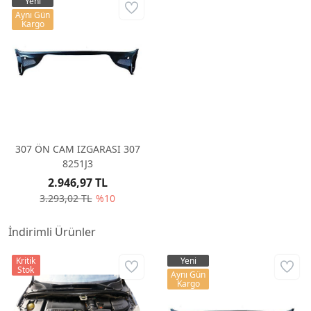
Yeni
Aynı Gün
Kargo
307 ÖN CAM IZGARASI 307
8251J3
2.946,97 TL
3.293,02 TL
%10
İndirimli Ürünler
Kritik
Yeni
Stok
Aynı Gün
Kargo