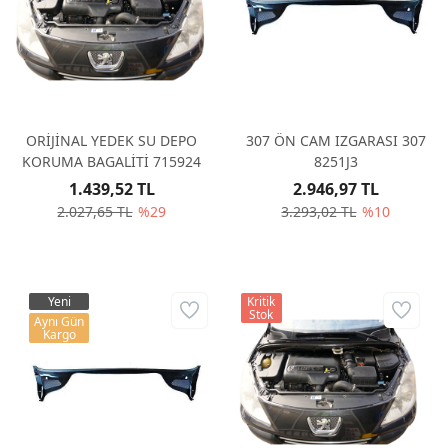
ORİJİNAL YEDEK SU DEPO
307 ÖN CAM IZGARASI 307
KORUMA BAGALİTİ 715924
8251J3
1.439,52 TL
2.946,97 TL
2.027,65 TL
%29
3.293,02 TL
%10
Yeni
Kritik
Stok
Aynı Gün
Kargo