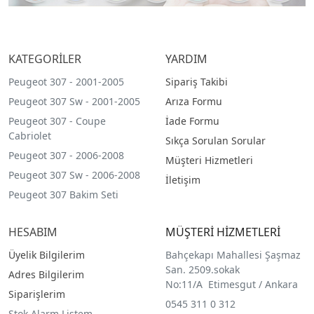
KATEGORİLER
YARDIM
Peugeot 307 - 2001-2005
Sipariş Takibi
Peugeot 307 Sw - 2001-2005
Arıza Formu
Peugeot 307 - Coupe
İade Formu
Cabriolet
Sıkça Sorulan Sorular
Peugeot 307 - 2006-2008
Müşteri Hizmetleri
Peugeot 307 Sw - 2006-2008
İletişim
Peugeot 307 Bakim Seti
HESABIM
MÜŞTERİ HİZMETLERİ
Üyelik Bilgilerim
Bahçekapı Mahallesi Şaşmaz
San. 2509.sokak
Adres Bilgilerim
No:11/A Etimesgut / Ankara
Siparişlerim
0545 311 0 312
Stok Alarm Listem