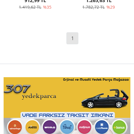
912,99 TL
1.265,63 TL
1.419,62 TL
%35
1.782,72 TL
%29
1