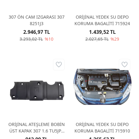
307 ÖN CAM IZGARASI 307
ORİJİNAL YEDEK SU DEPO
8251J3
KORUMA BAGALİTİ 715924
2.946,97 TL
1.439,52 TL
3.293,02 TL
%10
2.027,65 TL
%29
ORİJİNAL ATEŞLEME BOBİN
ORİJİNAL YEDEK SU DEPO
ÜST KAPAK 307 1.6 TU5JP4
KORUMA BAGALİTİ 715910
596435