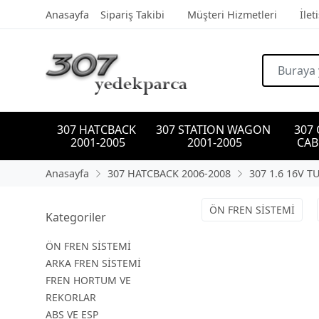
Anasayfa
Sipariş Takibi
Müşteri Hizmetleri
İlet
307 HATCBACK 
307 STATION WAGON 
307
2001-2005
2001-2005
CAB
Anasayfa
307 HATCBACK 2006-2008
307 1.6 16V T
ÖN FREN SİSTEMİ
Kategoriler
ÖN FREN SİSTEMİ
ARKA FREN SİSTEMİ
FREN HORTUM VE
REKORLAR
ABS VE ESP