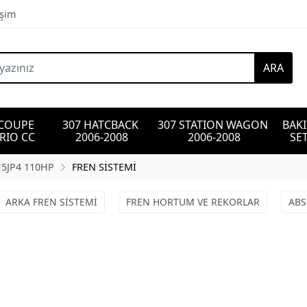
işim
ARA
 COUPE 
307 HATCBACK 
307 STATION WAGON 
BAK
RIO CC
2006-2008
2006-2008
SET
U5JP4 110HP
FREN SİSTEMİ
ARKA FREN SİSTEMİ
FREN HORTUM VE REKORLAR
ABS