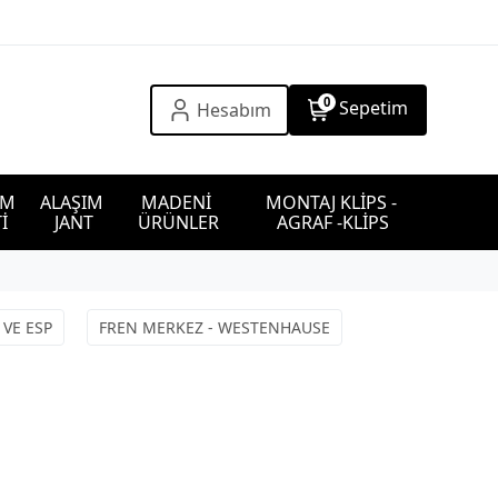
0
Sepetim
Hesabım
IM 
ALAŞIM 
MADENİ 
MONTAJ KLİPS - 
İ
JANT
ÜRÜNLER
AGRAF -KLİPS
 VE ESP
FREN MERKEZ - WESTENHAUSE