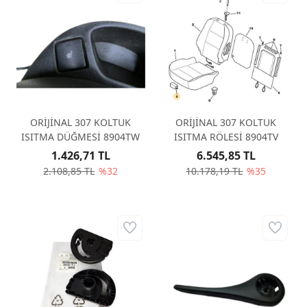
ORİJİNAL 307 KOLTUK
ORİJİNAL 307 KOLTUK
ISITMA DÜĞMESİ 8904TW
ISITMA RÖLESİ 8904TV
1.426,71 TL
6.545,85 TL
2.108,85 TL
%32
10.178,19 TL
%35