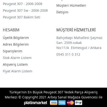
Peugeot 307 - 2006-2008
Müşteri Hizmetleri
Peugeot 307 Sw - 2006-2008
İletişim
Peugeot 307 Bakim Seti
HESABIM
MÜŞTERİ HİZMETLERİ
Üyelik Bilgilerim
Bahçekapı Mahallesi Şaşmaz
San. 2509.sokak
Adres Bilgilerim
No:11/A Etimesgut / Ankara
Siparişlerim
0545 311 0 312
Stok Alarm Listem
Alışveriş Listem
Fiyat Alarm Listem
Türkiye'nin En Büyük Peugeot 307 Yedek Parça Alışveriş
Merkezi © Copyright 2021 Arbey Sanal Mağaza Güvencesi ile