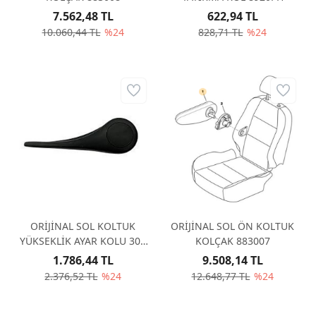
7.562,48 TL
622,94 TL
10.060,44 TL
%24
828,71 TL
%24
ORİJİNAL SOL KOLTUK
ORİJİNAL SOL ÖN KOLTUK
YÜKSEKLİK AYAR KOLU 307
KOLÇAK 883007
8920NX
1.786,44 TL
9.508,14 TL
2.376,52 TL
%24
12.648,77 TL
%24