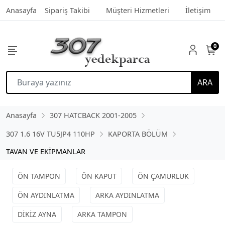
Anasayfa
Sipariş Takibi
Müşteri Hizmetleri
İletişim
0
ARA
Anasayfa
307 HATCBACK 2001-2005
307 1.6 16V TU5JP4 110HP
KAPORTA BÖLÜM
TAVAN VE EKİPMANLAR
ÖN TAMPON
ÖN KAPUT
ÖN ÇAMURLUK
ÖN AYDINLATMA
ARKA AYDINLATMA
DİKİZ AYNA
ARKA TAMPON