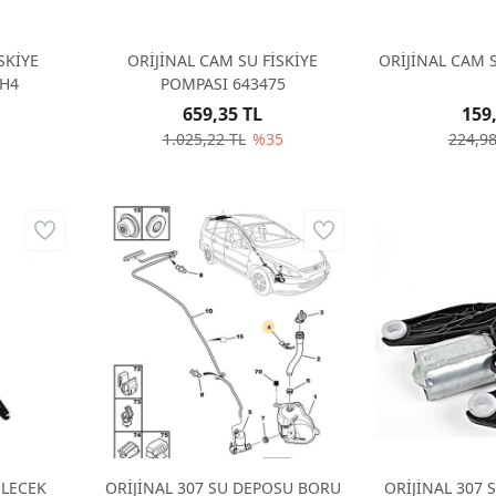
SKİYE
ORİJİNAL CAM SU FİSKİYE
ORİJİNAL CAM 
8H4
POMPASI 643475
659,35 TL
159
1.025,22 TL
%35
224,98
İLECEK
ORİJİNAL 307 SU DEPOSU BORU
ORİJİNAL 307 