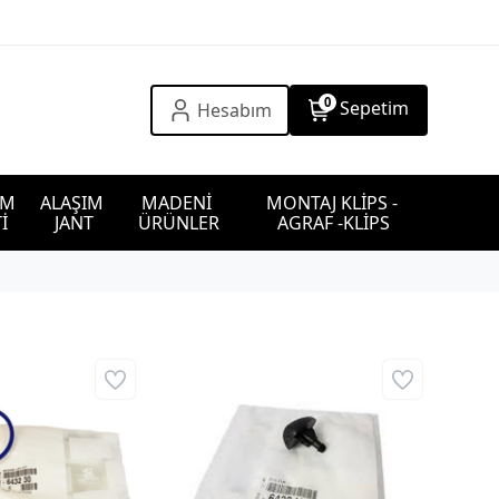
0
Sepetim
Hesabım
IM 
ALAŞIM 
MADENİ 
MONTAJ KLİPS - 
İ
JANT
ÜRÜNLER
AGRAF -KLİPS