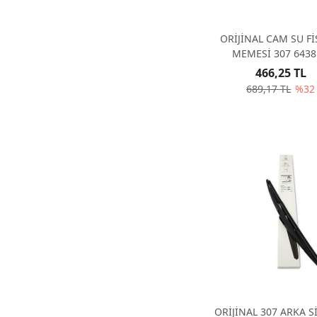
ORİJİNAL CAM SU Fİ
MEMESİ 307 643
466,25 TL
689,17 TL
%32
ORİJİNAL 307 ARKA S