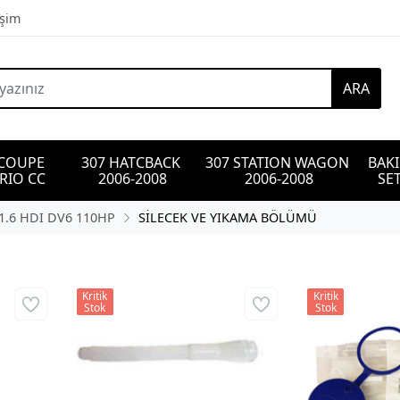
işim
ARA
 COUPE 
307 HATCBACK 
307 STATION WAGON 
BAK
RIO CC
2006-2008
2006-2008
SET
1.6 HDI DV6 110HP
SİLECEK VE YIKAMA BÖLÜMÜ
Kritik
Kritik
Stok
Stok