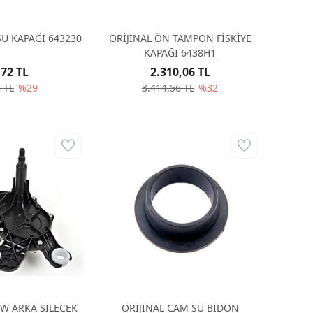
SU KAPAĞI 643230
ORİJİNAL ÖN TAMPON FİSKİYE
KAPAĞI 6438H1
,72 TL
2.310,06 TL
 TL
%29
3.414,56 TL
%32
SW ARKA SİLECEK
ORİJİNAL CAM SU BİDON