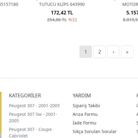
35157180
TUTUCU KLİPS 643990
172,42 TL
5.15
254,86 TL
%32
8.019,5
1
2
›
»
KATEGORİLER
YARDIM
Peugeot 307 - 2001-2005
Sipariş Takibi
Peugeot 307 Sw - 2001-
Arıza Formu
2005
İade Formu
Peugeot 307 - Coupe
Sıkça Sorulan Sorular
Cabriolet