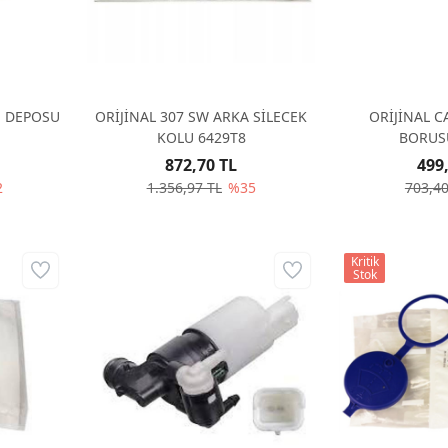
U DEPOSU
ORİJİNAL 307 SW ARKA SİLECEK
ORİJİNAL 
KOLU 6429T8
BORUS
872,70 TL
499
2
1.356,97 TL
%35
703,40
Kritik
Stok