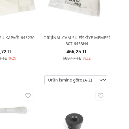
SU KAPAĞI 643230
ORİJİNAL CAM SU FİSKİYE MEMESİ
307 6438H4
,72 TL
466,25 TL
8 TL
%29
689,17 TL
%32