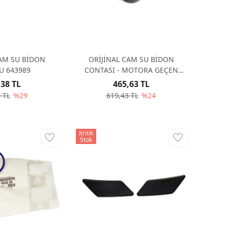
CAM SU BİDON
ORİJİNAL CAM SU BİDON
U 643989
CONTASI - MOTORA GEÇEN
643445
,38 TL
465,63 TL
 TL
%29
619,43 TL
%24
Kritik
Stok