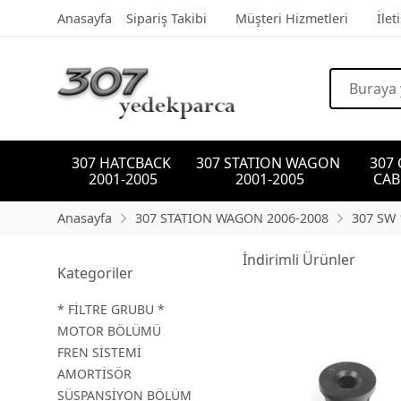
Anasayfa
Sipariş Takibi
Müşteri Hizmetleri
İlet
307 HATCBACK 
307 STATION WAGON 
307
2001-2005
2001-2005
CAB
Anasayfa
307 STATION WAGON 2006-2008
307 SW 
İndirimli Ürünler
Kategoriler
* FİLTRE GRUBU *
MOTOR BÖLÜMÜ
FREN SİSTEMİ
AMORTİSÖR
SÜSPANSİYON BÖLÜM