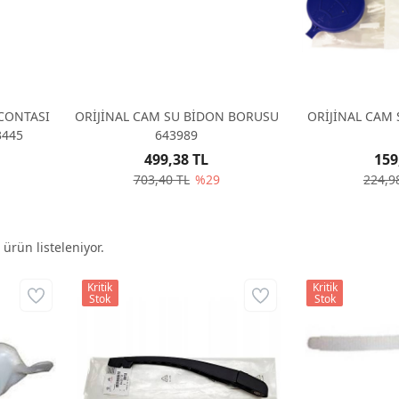
CONTASI
ORİJİNAL CAM SU BİDON BORUSU
ORİJİNAL CAM 
3445
643989
499,38 TL
159
703,40 TL
%29
224,9
ürün listeleniyor.
Kritik
Kritik
Stok
Stok