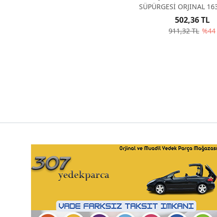
SÜPÜRGESİ ORJINAL 16
502,36 TL
911,32 TL
%44