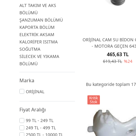
ALT TAKIM VE AKS
BÖLÜMÜ
ŞANZUMAN BÖLÜMÜ
KAPORTA BÖLÜM
ELEKTRİK AKSAM
ORİJİNAL CAM SU BİDON 
KALORİFER ISITMA
- MOTORA GEÇEN 64
SOĞUTMA
465,63 TL
SİLECEK VE YIKAMA
619,43 TL
%24
BÖLÜMÜ
Marka
Bu kategoride toplam
17
ORİJİNAL
Kritik
Stok
Fiyat Aralığı
99 TL - 249 TL
249 TL - 499 TL
2500 TL - 10000 TL