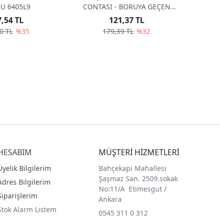
MOTORU 6405L9
CONTASI - BORUYA GEÇEN
643472
7,54 TL
121,37 TL
0 TL
%35
179,39 TL
%32
HESABIM
MÜŞTERİ HİZMETLERİ
Üyelik Bilgilerim
Bahçekapı Mahallesi
Şaşmaz San. 2509.sokak
Adres Bilgilerim
No:11/A Etimesgut /
Siparişlerim
Ankara
Stok Alarm Listem
0545 311 0 312