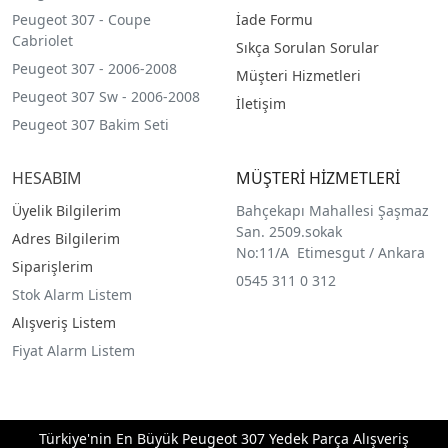
Peugeot 307 - Coupe
İade Formu
Cabriolet
Sıkça Sorulan Sorular
Peugeot 307 - 2006-2008
Müşteri Hizmetleri
Peugeot 307 Sw - 2006-2008
İletişim
Peugeot 307 Bakim Seti
HESABIM
MÜŞTERİ HİZMETLERİ
Üyelik Bilgilerim
Bahçekapı Mahallesi Şaşmaz
San. 2509.sokak
Adres Bilgilerim
No:11/A Etimesgut / Ankara
Siparişlerim
0545 311 0 312
Stok Alarm Listem
Alışveriş Listem
Fiyat Alarm Listem
Türkiye'nin En Büyük Peugeot 307 Yedek Parça Alışveriş