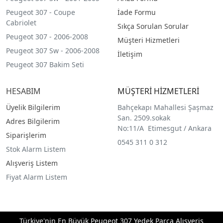
Peugeot 307 - Coupe
İade Formu
Cabriolet
Sıkça Sorulan Sorular
Peugeot 307 - 2006-2008
Müşteri Hizmetleri
Peugeot 307 Sw - 2006-2008
İletişim
Peugeot 307 Bakim Seti
HESABIM
MÜŞTERİ HİZMETLERİ
Üyelik Bilgilerim
Bahçekapı Mahallesi Şaşmaz
San. 2509.sokak
Adres Bilgilerim
No:11/A Etimesgut / Ankara
Siparişlerim
0545 311 0 312
Stok Alarm Listem
Alışveriş Listem
Fiyat Alarm Listem
Türkiye'nin En Büyük Peugeot 307 Yedek Parça Alışveriş