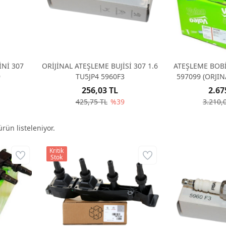
İNİ 307
ORİJİNAL ATEŞLEME BUJİSİ 307 1.6
ATEŞLEME BOBİ
9
TU5JP4 5960F3
597099 (ORJIN
256,03 TL
2.67
425,75 TL
%39
3.210,
rün listeleniyor.
Kritik
Stok