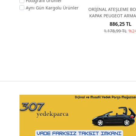
Fotoğraflı Ürünler
Aynı Gün Kargolu Ürünler
ORİJİNAL ATEŞLEME BO
KAPAK PEUGEOT ARMA 
156621
886,25 TL
1.178,99 TL
%2