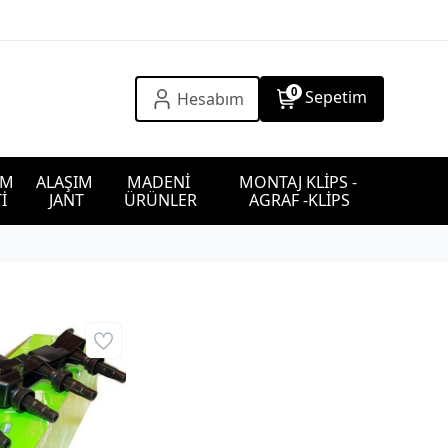
0
Sepetim
Hesabım
IM 
ALAŞIM 
MADENİ 
MONTAJ KLİPS - 
İ
JANT
ÜRÜNLER
AGRAF -KLİPS