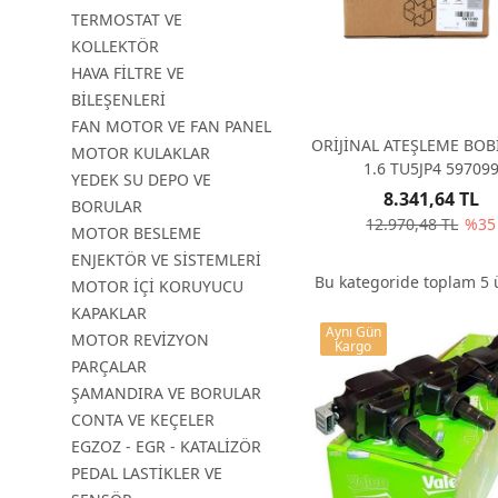
TERMOSTAT VE
KOLLEKTÖR
HAVA FİLTRE VE
BİLEŞENLERİ
FAN MOTOR VE FAN PANEL
ORİJİNAL ATEŞLEME BOB
MOTOR KULAKLAR
1.6 TU5JP4 59709
YEDEK SU DEPO VE
8.341,64 TL
BORULAR
12.970,48 TL
%35
MOTOR BESLEME
ENJEKTÖR VE SİSTEMLERİ
Bu kategoride toplam
5
ü
MOTOR İÇİ KORUYUCU
KAPAKLAR
Aynı Gün
MOTOR REVİZYON
Kargo
PARÇALAR
ŞAMANDIRA VE BORULAR
CONTA VE KEÇELER
EGZOZ - EGR - KATALİZÖR
PEDAL LASTİKLER VE