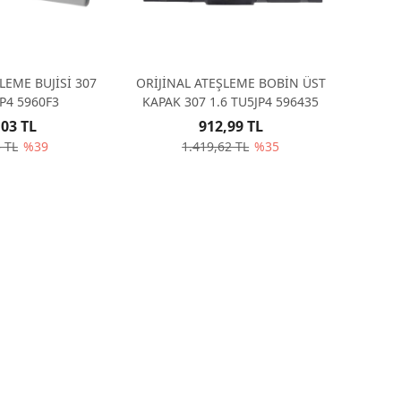
LEME BUJİSİ 307
ORİJİNAL ATEŞLEME BOBİN ÜST
JP4 5960F3
KAPAK 307 1.6 TU5JP4 596435
,03 TL
912,99 TL
 TL
%39
1.419,62 TL
%35