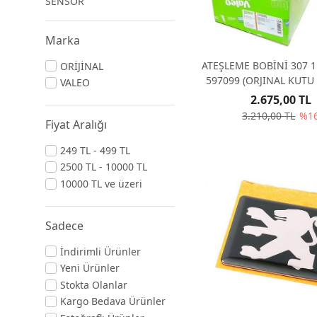
SENSÖR
Marka
ATEŞLEME BOBİNİ 307 1
ORİJİNAL
597099 (ORJINAL KUTU 
VALEO
2.675,00 TL
3.210,00 TL
%1
Fiyat Aralığı
249 TL - 499 TL
2500 TL - 10000 TL
10000 TL ve üzeri
Sadece
İndirimli Ürünler
Yeni Ürünler
Stokta Olanlar
Kargo Bedava Ürünler