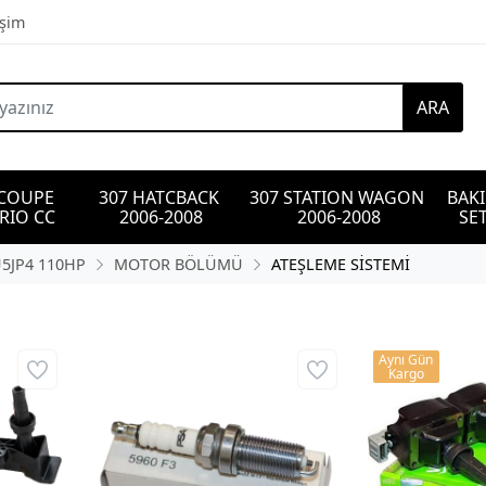
işim
ARA
 COUPE 
307 HATCBACK 
307 STATION WAGON 
BAK
RIO CC
2006-2008
2006-2008
SET
U5JP4 110HP
MOTOR BÖLÜMÜ
ATEŞLEME SİSTEMİ
Aynı Gün
Kargo