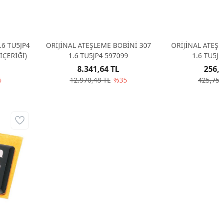
.6 TU5JP4
ORİJİNAL ATEŞLEME BOBİNİ 307
ORİJİNAL ATEŞ
İÇERİĞİ)
1.6 TU5JP4 597099
1.6 TU5
8.341,64 TL
256
6
12.970,48 TL
%35
425,75