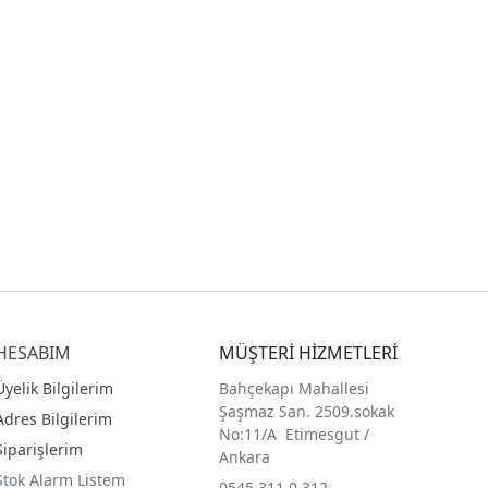
HESABIM
MÜŞTERİ HİZMETLERİ
Üyelik Bilgilerim
Bahçekapı Mahallesi
Şaşmaz San. 2509.sokak
Adres Bilgilerim
No:11/A Etimesgut /
Siparişlerim
Ankara
Stok Alarm Listem
0545 311 0 312