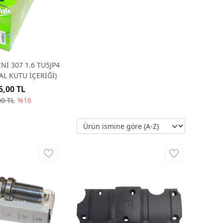
Nİ 307 1.6 TU5JP4
AL KUTU İÇERİĞİ)
5,00 TL
00 TL
%16