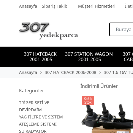
Anasayfa
Sipariş Takibi
Müşteri Hizmetleri
İlet
307 HATCBACK 
307 STATION WAGON 
307
2001-2005
2001-2005
CAB
Anasayfa
307 HATCBACK 2006-2008
307 1.6 16V T
İndirimli Ürünler
Kategoriler
Kritik
TRİGER SETİ VE
Stok
DEVİRDAİM
YAĞ FİLTRE VE SİSTEM
ATEŞLEME SİSTEMİ
SU RADYATÖR