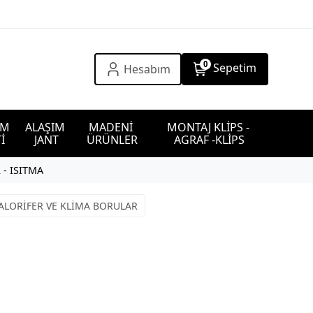
0
Sepetim
Hesabım
IM 
ALAŞIM 
MADENİ 
MONTAJ KLİPS - 
İ
JANT
ÜRÜNLER
AGRAF -KLİPS
 - ISITMA
ALORİFER VE KLİMA BORULAR