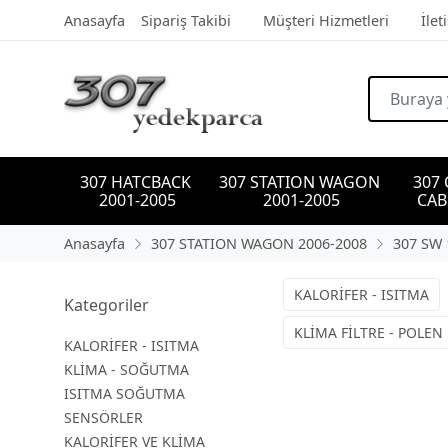
Anasayfa
Sipariş Takibi
Müşteri Hizmetleri
İlet
307 HATCBACK 
307 STATION WAGON 
307
2001-2005
2001-2005
CAB
Anasayfa
307 STATION WAGON 2006-2008
307 SW 
KALORİFER - ISITMA
Kategoriler
KLİMA FİLTRE - POLEN 
KALORİFER - ISITMA
KLİMA - SOĞUTMA
ISITMA SOĞUTMA
SENSÖRLER
KALORİFER VE KLİMA