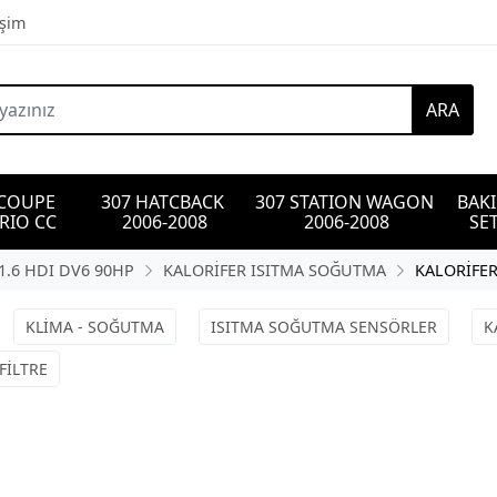
işim
ARA
 COUPE 
307 HATCBACK 
307 STATION WAGON 
BAK
RIO CC
2006-2008
2006-2008
SET
1.6 HDI DV6 90HP
KALORİFER ISITMA SOĞUTMA
KALORİFER
KLİMA - SOĞUTMA
ISITMA SOĞUTMA SENSÖRLER
K
FİLTRE