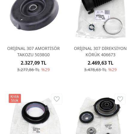
ORİJİNAL 307 AMORTİSÖR
ORİJİNAL 307 DİREKSİYON
TAKOZU 5038G0
KÖRÜK 406673
2.327,09 TL
2.469,63 TL
3.277,86 TL
%29
3.478,63 TL
%29
Kritik
Stok