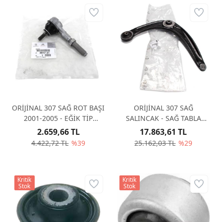
ORİJİNAL 307 SAĞ ROT BAŞI
ORİJİNAL 307 SAĞ
2001-2005 - EĞİK TİP
SALINCAK - SAĞ TABLA
381741
3521P3
2.659,66 TL
17.863,61 TL
4.422,72 TL
%39
25.162,03 TL
%29
Kritik
Kritik
Stok
Stok