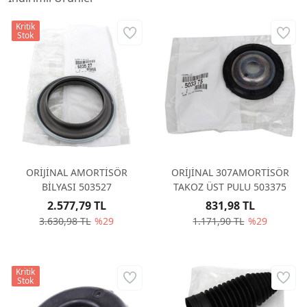
Kritik
Stok
ORİJİNAL AMORTİSÖR
ORİJİNAL 307AMORTİSÖR
BİLYASI 503527
TAKOZ ÜST PULU 503375
2.577,79 TL
831,98 TL
3.630,98 TL
%29
1.171,90 TL
%29
Kritik
Stok