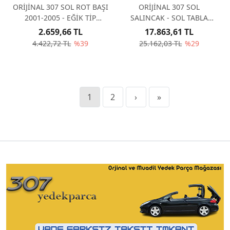
ORİJİNAL 307 SOL ROT BAŞI
ORİJİNAL 307 SOL
2001-2005 - EĞİK TİP
SALINCAK - SOL TABLA
381742
3520S2
2.659,66 TL
17.863,61 TL
4.422,72 TL
%39
25.162,03 TL
%29
1
2
›
»