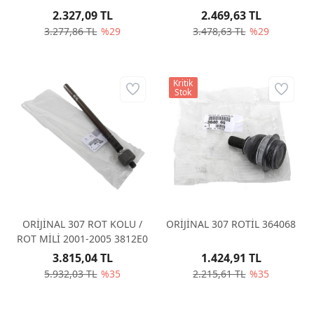
2.327,09 TL
2.469,63 TL
3.277,86 TL
%29
3.478,63 TL
%29
Kritik
Stok
ORİJİNAL 307 ROT KOLU /
ORİJİNAL 307 ROTİL 364068
ROT MİLİ 2001-2005 3812E0
3.815,04 TL
1.424,91 TL
5.932,03 TL
%35
2.215,61 TL
%35