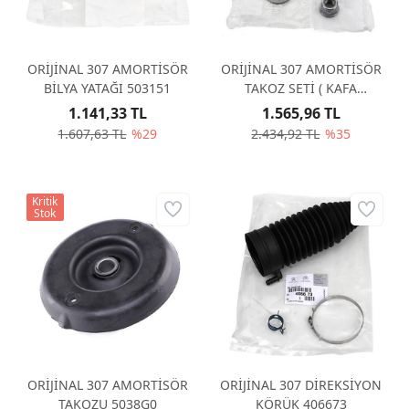
ORİJİNAL 307 AMORTİSÖR
ORİJİNAL 307 AMORTİSÖR
BİLYA YATAĞI 503151
TAKOZ SETİ ( KAFA
+BİLYA+ÜST KAUÇUK PUL)
1.141,33 TL
1.565,96 TL
503177
1.607,63 TL
%29
2.434,92 TL
%35
Kritik
Stok
ORİJİNAL 307 AMORTİSÖR
ORİJİNAL 307 DİREKSİYON
TAKOZU 5038G0
KÖRÜK 406673