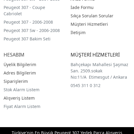
Peugeot 307 - Coupe
İade Formu
Cabriolet
Sıkça Sorulan Sorular
Peugeot 307 - 2006-2008
Müşteri Hizmetleri
Peugeot 307 Sw - 2006-2008
İletişim
Peugeot 307 Bakim Seti
HESABIM
MÜŞTERİ HİZMETLERİ
Üyelik Bilgilerim
Bahçekapı Mahallesi Şaşmaz
San. 2509.sokak
Adres Bilgilerim
No:11/A Etimesgut / Ankara
Siparişlerim
0545 311 0 312
Stok Alarm Listem
Alışveriş Listem
Fiyat Alarm Listem
Türkiye'nin En Büyük Peugeot 307 Yedek Parça Alışveriş