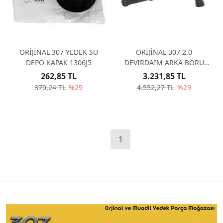
ORİJİNAL 307 YEDEK SU
ORİJİNAL 307 2.0
DEPO KAPAK 1306J5
DEVİRDAİM ARKA BORU
METAL 1341E0
262,85 TL
3.231,85 TL
370,24 TL
%29
4.552,27 TL
%29
1