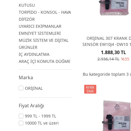
KUTUSU
TORPİDO - KONSOL - HAVA
DİFİZÖR
UYARICI EKİPMANLAR
EMNİYET SİSTEMLERİ
ORİJİNAL 307 KRANK 
MÜZİK SİSTEM VE DİJİTAL
SENSÖR EW10J4 -DW10 
ÜRÜNLER
1.888,30 TL
İÇ AYDINLATMA
2.936,14 TL
%35
ARAÇ İÇİ KOMUTA DÜĞME
Bu kategoride toplam
3
ü
Marka
Kritik
ORİJİNAL
Stok
Fiyat Aralığı
999 TL - 1999 TL
10000 TL ve üzeri