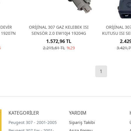
 DEVİR
ORİJİNAL 307 GAZ KELEBEK ISI
ORİJİNAL 30
 19207N
SENSÖR 2.0 EW10J4 19204G
KUTUSU ISI S
EW10J4
1.572,96 TL
2.42
5
2.215,61 TL
%29
3.421,7
1
KATEGORİLER
YARDIM
Peugeot 307 - 2001-2005
Sipariş Takibi
Peugeot 307 Sw - 2001-
Arıza Formu