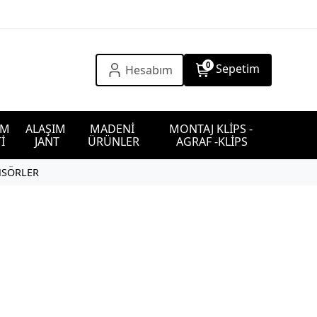
0
Sepetim
Hesabım
IM 
ALAŞIM 
MADENİ 
MONTAJ KLİPS - 
İ
JANT
ÜRÜNLER
AGRAF -KLİPS
NSÖRLER