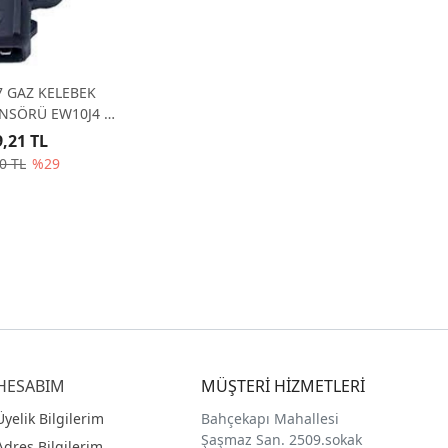
7 GAZ KELEBEK
ENSÖRÜ EW10J4 -
S 1920Y8
9,21 TL
0 TL
%29
HESABIM
MÜŞTERİ HİZMETLERİ
Üyelik Bilgilerim
Bahçekapı Mahallesi
Şaşmaz San. 2509.sokak
Adres Bilgilerim