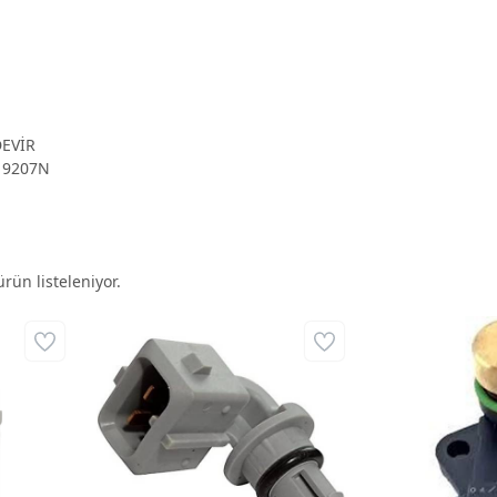
DEVİR
19207N
rün listeleniyor.