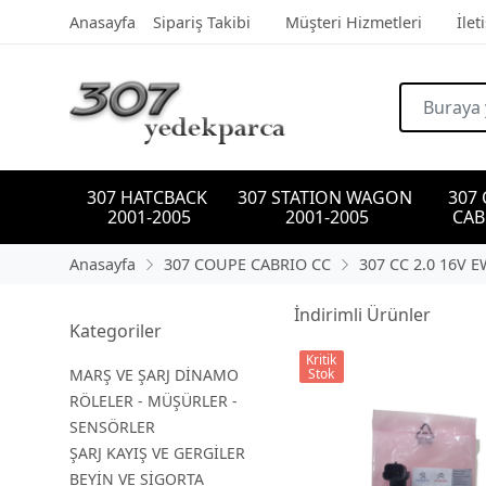
Anasayfa
Sipariş Takibi
Müşteri Hizmetleri
İlet
307 HATCBACK 
307 STATION WAGON 
307
2001-2005
2001-2005
CAB
Anasayfa
307 COUPE CABRIO CC
307 CC 2.0 16V 
İndirimli Ürünler
Kategoriler
Kritik
MARŞ VE ŞARJ DİNAMO
Stok
RÖLELER - MÜŞÜRLER -
SENSÖRLER
ŞARJ KAYIŞ VE GERGİLER
BEYİN VE SİGORTA