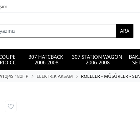
işim
ARA
 COUPE 
307 HATCBACK 
307 STATION WAGON 
BAK
RIO CC
2006-2008
2006-2008
SET
EW10J4S 180HP
ELEKTRİK AKSAM
RÖLELER - MÜŞÜRLER - SE