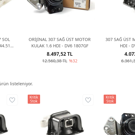
7 SOL
ORİJİNAL 307 SAĞ ÜST MOTOR
307 SAĞ ÜST 
44.51
KULAK 1.6 HDI - DV6 1807GF
8.497,52 TL
4.07
12.560,38 TL
%32
6.361,
rün listeleniyor.
Kritik
Kritik
Stok
Stok