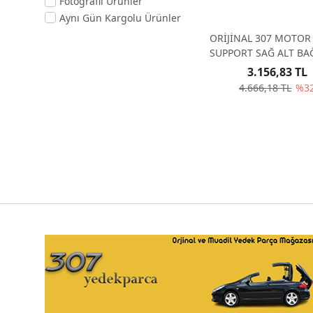
Fotoğraflı Ürünler
Aynı Gün Kargolu Ürünler
ORİJİNAL 307 MOTOR
SUPPORT SAĞ ALT BA
1807HS
3.156,83 TL
4.666,18 TL
%3