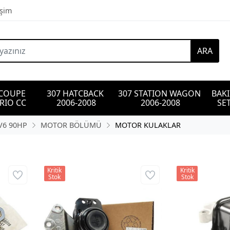
işim
ARA
 COUPE 
307 HATCBACK 
307 STATION WAGON 
BAK
RIO CC
2006-2008
2006-2008
SET
DV6 90HP
MOTOR BÖLÜMÜ
MOTOR KULAKLAR
Kritik
Kritik
Stok
Stok