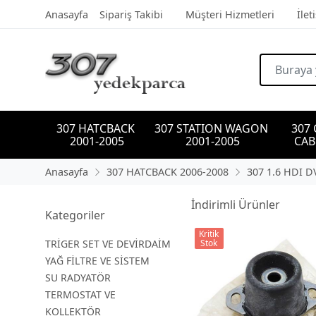
Anasayfa
Sipariş Takibi
Müşteri Hizmetleri
İlet
307 HATCBACK 
307 STATION WAGON 
307
2001-2005
2001-2005
CAB
Anasayfa
307 HATCBACK 2006-2008
307 1.6 HDI 
İndirimli Ürünler
Kategoriler
Kritik
TRİGER SET VE DEVİRDAİM
Stok
YAĞ FİLTRE VE SİSTEM
SU RADYATÖR
TERMOSTAT VE
KOLLEKTÖR