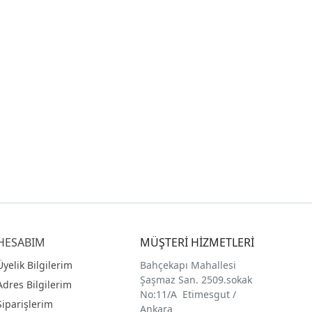
HESABIM
MÜŞTERİ HİZMETLERİ
Üyelik Bilgilerim
Bahçekapı Mahallesi
Şaşmaz San. 2509.sokak
Adres Bilgilerim
No:11/A Etimesgut /
Siparişlerim
Ankara