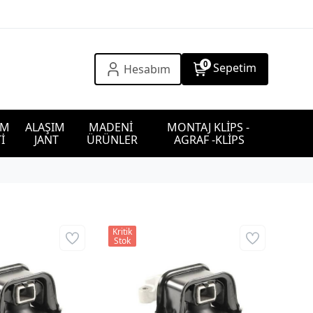
0
Sepetim
Hesabım
IM 
ALAŞIM 
MADENİ 
MONTAJ KLİPS - 
İ
JANT
ÜRÜNLER
AGRAF -KLİPS
Kritik
Stok