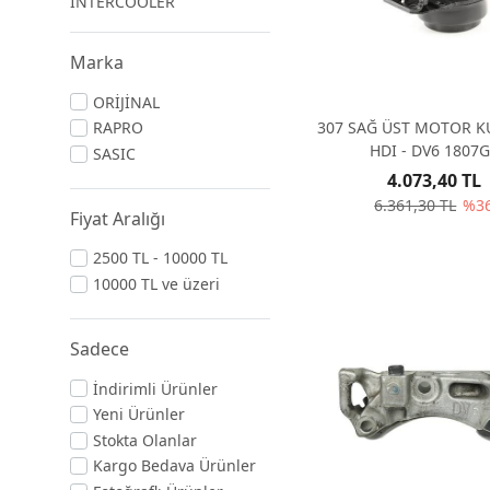
İNTERCOOLER
Marka
ORİJİNAL
307 SAĞ ÜST MOTOR K
RAPRO
HDI - DV6 180
SASIC
4.073,40 TL
6.361,30 TL
%3
Fiyat Aralığı
2500 TL - 10000 TL
10000 TL ve üzeri
Sadece
İndirimli Ürünler
Yeni Ürünler
Stokta Olanlar
Kargo Bedava Ürünler