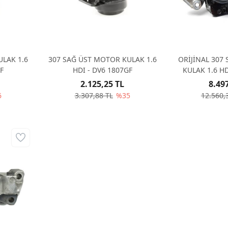
ULAK 1.6
307 SAĞ ÜST MOTOR KULAK 1.6
ORİJİNAL 307
7GF
HDI - DV6 1807GF
2.125,25 TL
8.49
6
3.307,88 TL
%35
12.560,