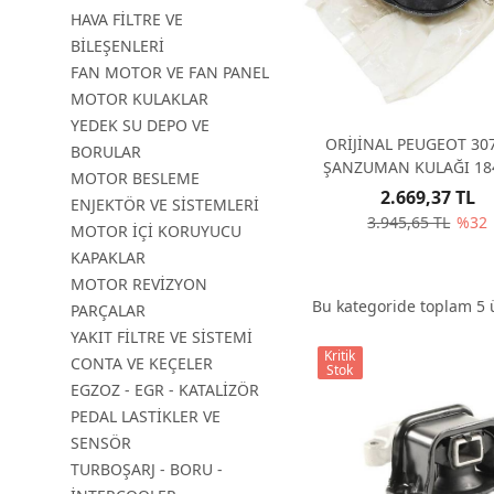
HAVA FİLTRE VE
BİLEŞENLERİ
FAN MOTOR VE FAN PANEL
MOTOR KULAKLAR
YEDEK SU DEPO VE
ORİJİNAL PEUGEOT 30
BORULAR
ŞANZUMAN KULAĞI 18
MOTOR BESLEME
184451
2.669,37 TL
ENJEKTÖR VE SİSTEMLERİ
3.945,65 TL
%32
MOTOR İÇİ KORUYUCU
KAPAKLAR
MOTOR REVİZYON
Bu kategoride toplam
5
ü
PARÇALAR
YAKIT FİLTRE VE SİSTEMİ
Kritik
CONTA VE KEÇELER
Stok
EGZOZ - EGR - KATALİZÖR
PEDAL LASTİKLER VE
SENSÖR
TURBOŞARJ - BORU -