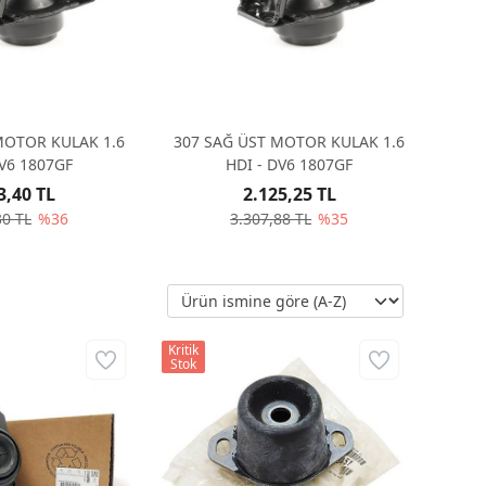
MOTOR KULAK 1.6
307 SAĞ ÜST MOTOR KULAK 1.6
HDI - DV6 1807GF
HDI - DV6 1807GF
3,40 TL
2.125,25 TL
30 TL
%36
3.307,88 TL
%35
Kritik
Stok