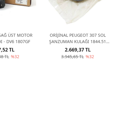
 SAĞ ÜST MOTOR
ORİJİNAL PEUGEOT 307 SOL
KULAK 1.6 HDI - DV6 1807GF
ŞANZUMAN KULAĞI 1844.51
184451
7,52 TL
2.669,37 TL
38 TL
%32
3.945,65 TL
%32