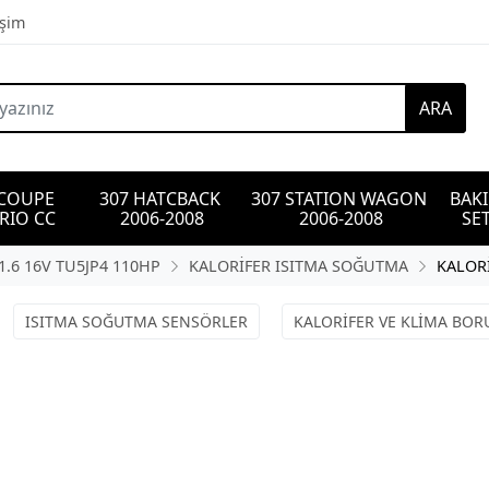
işim
ARA
 COUPE 
307 HATCBACK 
307 STATION WAGON 
BAK
RIO CC
2006-2008
2006-2008
SET
1.6 16V TU5JP4 110HP
KALORİFER ISITMA SOĞUTMA
KALORİ
ISITMA SOĞUTMA SENSÖRLER
KALORİFER VE KLİMA BOR