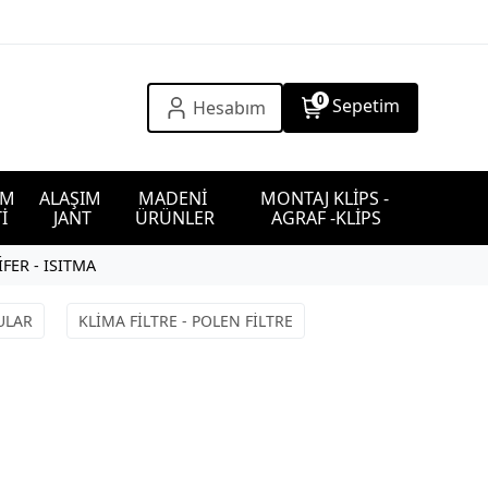
0
Sepetim
Hesabım
IM 
ALAŞIM 
MADENİ 
MONTAJ KLİPS - 
İ
JANT
ÜRÜNLER
AGRAF -KLİPS
FER - ISITMA
ULAR
KLİMA FİLTRE - POLEN FİLTRE