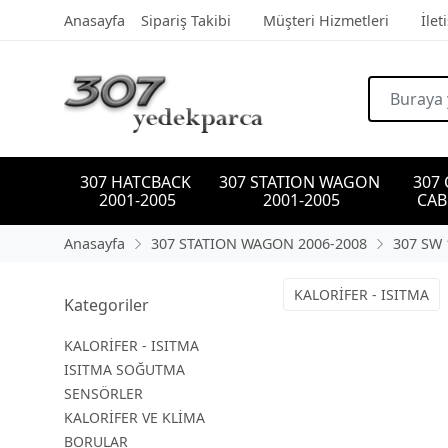
Anasayfa
Sipariş Takibi
Müşteri Hizmetleri
İlet
307 HATCBACK 
307 STATION WAGON 
307
2001-2005
2001-2005
CAB
Anasayfa
307 STATION WAGON 2006-2008
307 SW 
KALORİFER - ISITMA
Kategoriler
KALORİFER - ISITMA
ISITMA SOĞUTMA
SENSÖRLER
KALORİFER VE KLİMA
BORULAR