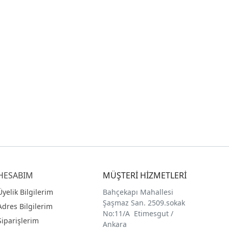
HESABIM
MÜŞTERİ HİZMETLERİ
Üyelik Bilgilerim
Bahçekapı Mahallesi
Şaşmaz San. 2509.sokak
Adres Bilgilerim
No:11/A Etimesgut /
Siparişlerim
Ankara