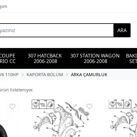
işim
ARA
 COUPE 
307 HATCBACK 
307 STATION WAGON 
BAK
RIO CC
2006-2008
2006-2008
SET
DV6 110HP
KAPORTA BÖLÜM
ARKA ÇAMURLUK
rün listeleniyor.