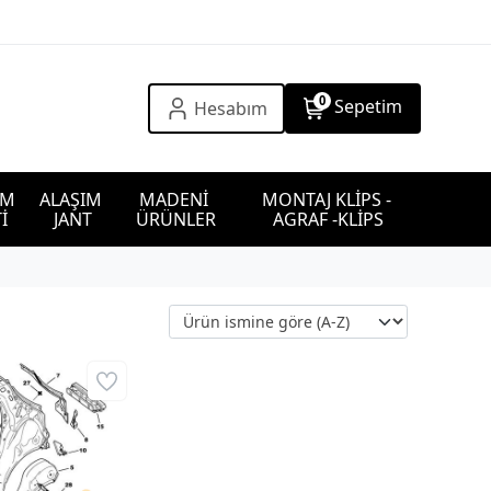
0
Sepetim
Hesabım
IM 
ALAŞIM 
MADENİ 
MONTAJ KLİPS - 
İ
JANT
ÜRÜNLER
AGRAF -KLİPS