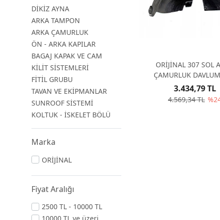
DİKİZ AYNA
ARKA TAMPON
ARKA ÇAMURLUK
ÖN - ARKA KAPILAR
BAGAJ KAPAK VE CAM
ORİJİNAL 307 SOL 
KİLİT SİSTEMLERİ
ÇAMURLUK DAVLUM
FİTİL GRUBU
HATCBACK 8533
3.434,79 TL
TAVAN VE EKİPMANLAR
4.569,34 TL
%2
SUNROOF SİSTEMİ
KOLTUK - İSKELET BÖLÜ
Marka
ORİJİNAL
Fiyat Aralığı
2500 TL - 10000 TL
10000 TL ve üzeri