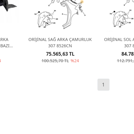
ARKA
ORİJİNAL SAĞ ARKA ÇAMURLUK
ORİJİNAL SOL
BAZI
307 8526CN
307 
06
75.565,63 TL
84.78
4
100.525,70 TL
%24
112.791,
1