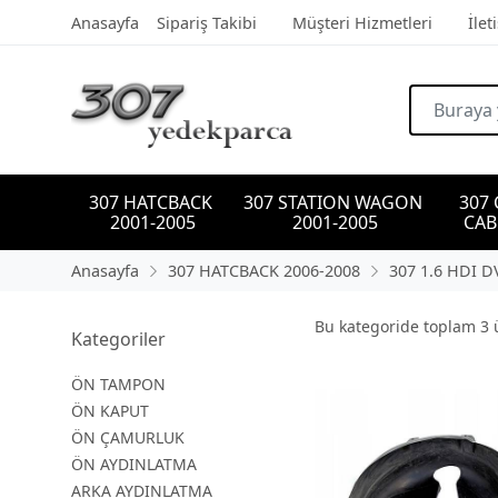
Anasayfa
Sipariş Takibi
Müşteri Hizmetleri
İlet
307 HATCBACK 
307 STATION WAGON 
307
2001-2005
2001-2005
CAB
Anasayfa
307 HATCBACK 2006-2008
307 1.6 HDI 
Bu kategoride toplam
3
ü
Kategoriler
ÖN TAMPON
ÖN KAPUT
ÖN ÇAMURLUK
ÖN AYDINLATMA
ARKA AYDINLATMA