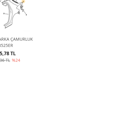
 ARKA ÇAMURLUK
8525ER
5,78 TL
36 TL
%24