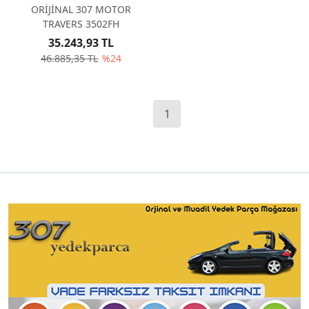
ORİJİNAL 307 MOTOR
TRAVERS 3502FH
35.243,93 TL
46.885,35 TL
%24
1