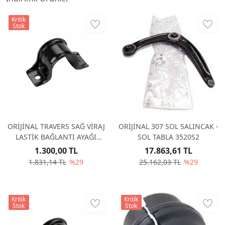
Kritik
Stok
ORİJİNAL TRAVERS SAĞ VİRAJ
ORİJİNAL 307 SOL SALINCAK -
LASTİK BAĞLANTI AYAĞI
SOL TABLA 3520S2
509756
1.300,00 TL
17.863,61 TL
1.831,14 TL
%29
25.162,03 TL
%29
Kritik
Kritik
Stok
Stok