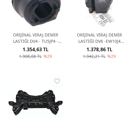
ORİJİNAL VIRAJ DEMIR
ORİJİNAL VİRAJ DEMİR
LASTIĞI DV4 - TU5JP4 -
LASTİĞİ DV6 -EW10J4
ET3J4 509487
-307SW - 5094E0
1.354,63 TL
1.378,86 TL
1.908,08 TL
%29
1.942,21 TL
%29