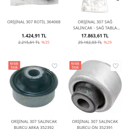
ORİJİNAL 307 ROTİL 364068
ORİJİNAL 307 SAĞ
SALINCAK - SAĞ TABLA
3521P3
1.424,91 TL
17.863,61 TL
2.215,61 TL
%35
25.162,03 TL
%29
Kritik
Kritik
Stok
Stok
ORİJİNAL 307 SALINCAK
ORİJİNAL 307 SALINCAK
BURCU ARKA 352392
BURCU ÖN 352391