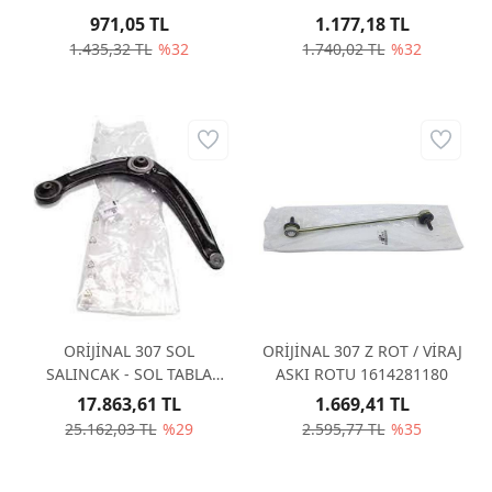
971,05 TL
1.177,18 TL
1.435,32 TL
%32
1.740,02 TL
%32
ORİJİNAL 307 SOL
ORİJİNAL 307 Z ROT / VİRAJ
SALINCAK - SOL TABLA
ASKI ROTU 1614281180
3520S2
17.863,61 TL
1.669,41 TL
25.162,03 TL
%29
2.595,77 TL
%35