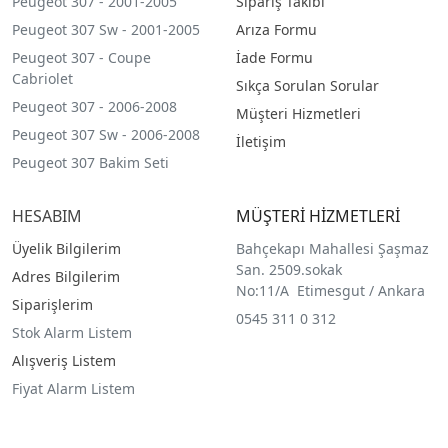
Peugeot 307 - 2001-2005
Sipariş Takibi
Peugeot 307 Sw - 2001-2005
Arıza Formu
Peugeot 307 - Coupe
İade Formu
Cabriolet
Sıkça Sorulan Sorular
Peugeot 307 - 2006-2008
Müşteri Hizmetleri
Peugeot 307 Sw - 2006-2008
İletişim
Peugeot 307 Bakim Seti
HESABIM
MÜŞTERİ HİZMETLERİ
Üyelik Bilgilerim
Bahçekapı Mahallesi Şaşmaz
San. 2509.sokak
Adres Bilgilerim
No:11/A Etimesgut / Ankara
Siparişlerim
0545 311 0 312
Stok Alarm Listem
Alışveriş Listem
Fiyat Alarm Listem