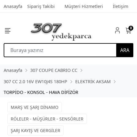
Anasayfa
Sipariş Takibi
Müşteri Hizmetleri
İletişim
0
ARA
Anasayfa
307 COUPE CABRIO CC
307 CC 2.0 16V EW10J4S 180HP
ELEKTRİK AKSAM
TORPİDO - KONSOL - HAVA DİFİZÖR
MARŞ VE ŞARJ DİNAMO
RÖLELER - MÜŞÜRLER - SENSÖRLER
ŞARJ KAYIŞ VE GERGİLER