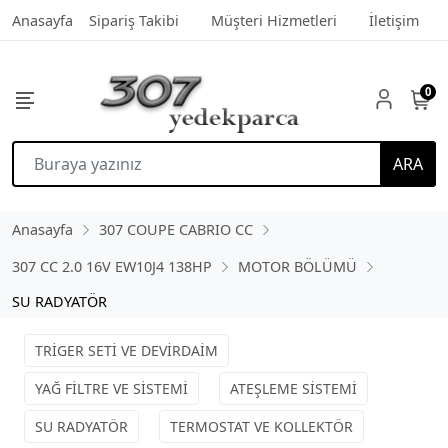
Anasayfa
Sipariş Takibi
Müşteri Hizmetleri
İletişim
0
ARA
Anasayfa
307 COUPE CABRIO CC
307 CC 2.0 16V EW10J4 138HP
MOTOR BÖLÜMÜ
SU RADYATÖR
TRİGER SETİ VE DEVİRDAİM
YAĞ FİLTRE VE SİSTEMİ
ATEŞLEME SİSTEMİ
SU RADYATÖR
TERMOSTAT VE KOLLEKTÖR