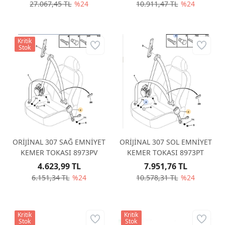
27.067,45 TL
%24
10.911,47 TL
%24
Kritik
Stok
ORİJİNAL 307 SAĞ EMNİYET
ORİJİNAL 307 SOL EMNİYET
KEMER TOKASI 8973PV
KEMER TOKASI 8973PT
4.623,99 TL
7.951,76 TL
6.151,34 TL
%24
10.578,31 TL
%24
Kritik
Kritik
Stok
Stok