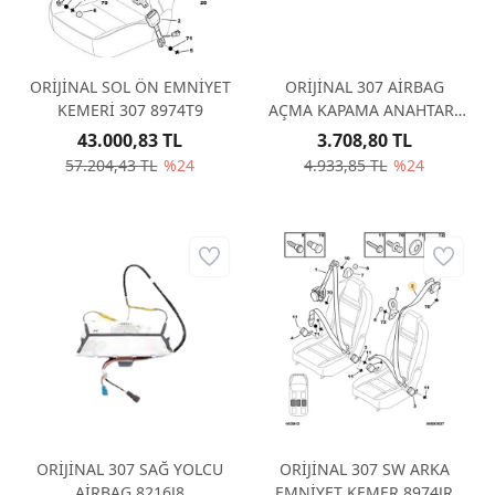
ORİJİNAL SOL ÖN EMNİYET
ORİJİNAL 307 AİRBAG
KEMERİ 307 8974T9
AÇMA KAPAMA ANAHTARI
8216K4
43.000,83 TL
3.708,80 TL
57.204,43 TL
%24
4.933,85 TL
%24
ORİJİNAL 307 SAĞ YOLCU
ORİJİNAL 307 SW ARKA
AİRBAG 8216J8
EMNİYET KEMER 8974JR