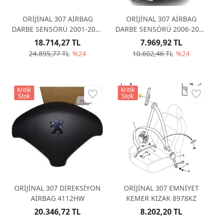
ORİJİNAL 307 AİRBAG
ORİJİNAL 307 AİRBAG
DARBE SENSÖRÜ 2001-2005
DARBE SENSÖRÜ 2006-2008
8216AL
8216GH
18.714,27 TL
7.969,92 TL
24.895,77 TL
%24
10.602,46 TL
%24
Kritik
Kritik
Stok
Stok
ORİJİNAL 307 DİREKSİYON
ORİJİNAL 307 EMNİYET
AİRBAG 4112HW
KEMER KIZAK 8978KZ
20.346,72 TL
8.202,20 TL