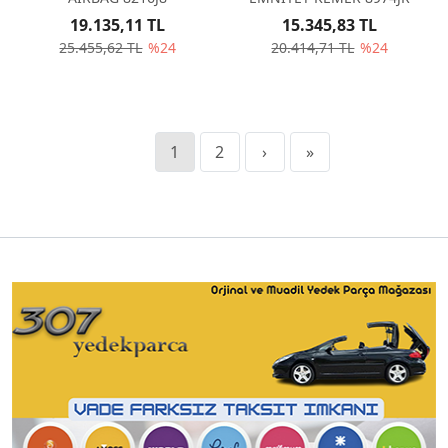
19.135,11 TL
15.345,83 TL
25.455,62 TL
%24
20.414,71 TL
%24
1
2
›
»