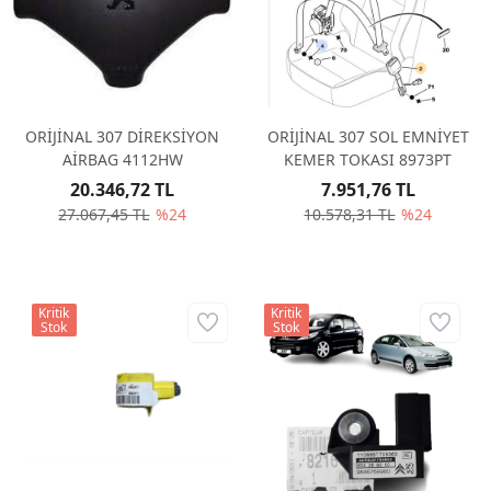
ORİJİNAL 307 DİREKSİYON
ORİJİNAL 307 SOL EMNİYET
AİRBAG 4112HW
KEMER TOKASI 8973PT
20.346,72 TL
7.951,76 TL
27.067,45 TL
%24
10.578,31 TL
%24
Kritik
Kritik
Stok
Stok