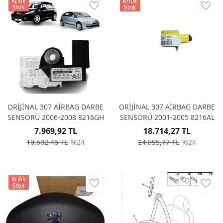
Kritik
Kritik
Stok
Stok
ORİJİNAL 307 AİRBAG DARBE
ORİJİNAL 307 AİRBAG DARBE
SENSÖRÜ 2006-2008 8216GH
SENSÖRÜ 2001-2005 8216AL
7.969,92 TL
18.714,27 TL
10.602,46 TL
%24
24.895,77 TL
%24
Kritik
Stok