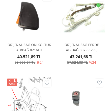
ORİJİNAL SAĞ ÖN KOLTUK
ORİJİNAL SAĞ PERDE
AİRBAĞ 8216FH
AİRBAĞ 307 8329SJ
40.521,89 TL
43.241,68 TL
53.906,67 TL
%24
57.524,83 TL
%24
Kritik
Stok