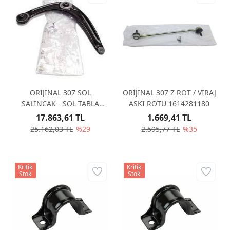
ORİJİNAL 307 SOL
ORİJİNAL 307 Z ROT / VİRAJ
SALINCAK - SOL TABLA
ASKI ROTU 1614281180
3520S2
17.863,61 TL
1.669,41 TL
25.162,03 TL
%29
2.595,77 TL
%35
Kritik
Kritik
Stok
Stok