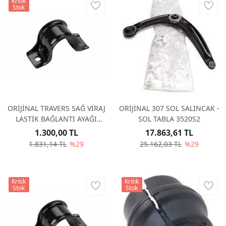
Kritik
Stok
ORİJİNAL TRAVERS SAĞ VİRAJ
ORİJİNAL 307 SOL SALINCAK -
LASTİK BAĞLANTI AYAĞI
SOL TABLA 3520S2
509756
1.300,00 TL
17.863,61 TL
1.831,14 TL
%29
25.162,03 TL
%29
Kritik
Kritik
Stok
Stok