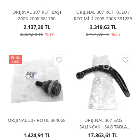
ORİJİNAL 307 ROT BAŞI
ORİJİNAL 307 ROT KOLU /
2005-2008 381750
ROT MİLİ 2005-2008 3812E5
2.137,30 TL
3.319,63 TL
3.554,09 TL
%39
5.161,72 TL
%35
Kritik
Stok
ORİJİNAL 307 ROTİL 364068
ORİJİNAL 307 SAĞ
SALINCAK - SAĞ TABLA
3521P3
1.424,91 TL
17.863,61 TL