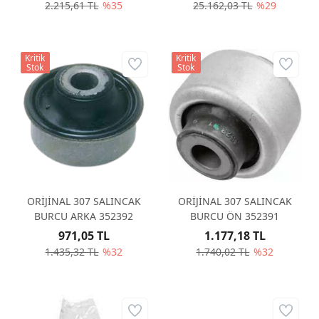
2.215,61 TL
%35
25.162,03 TL
%29
Kritik
Kritik
Stok
Stok
ORİJİNAL 307 SALINCAK
ORİJİNAL 307 SALINCAK
BURCU ARKA 352392
BURCU ÖN 352391
971,05 TL
1.177,18 TL
1.435,32 TL
%32
1.740,02 TL
%32