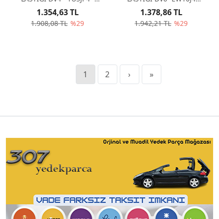
ET3J4 509487
-307SW - 5094E0
1.354,63 TL
1.378,86 TL
1.908,08 TL
%29
1.942,21 TL
%29
1
2
›
»