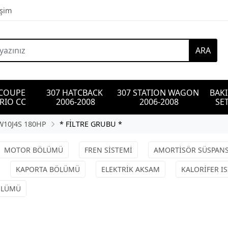
işim
ARA
 COUPE 
307 HATCBACK 
307 STATION WAGON 
BAK
RIO CC
2006-2008
2006-2008
SET
EW10J4S 180HP
* FİLTRE GRUBU *
MOTOR BÖLÜMÜ
FREN SİSTEMİ
AMORTİSÖR SÜSPAN
KAPORTA BÖLÜMÜ
ELEKTRİK AKSAM
KALORİFER I
BÖLÜMÜ