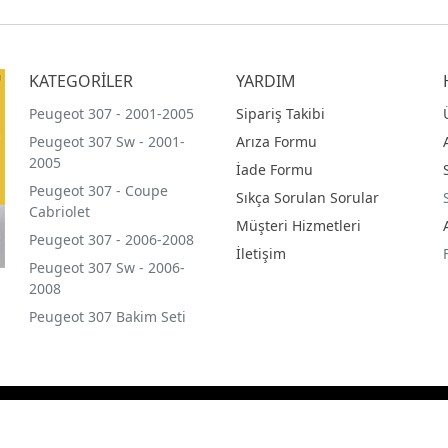
KATEGORİLER
YARDIM
Peugeot 307 - 2001-2005
Sipariş Takibi
Peugeot 307 Sw - 2001-
Arıza Formu
2005
İade Formu
Peugeot 307 - Coupe
Sıkça Sorulan Sorular
Cabriolet
Müşteri Hizmetleri
Peugeot 307 - 2006-2008
İletişim
Peugeot 307 Sw - 2006-
2008
Peugeot 307 Bakim Seti
 Merkezi © Copyright 2021 Arbey Sanal Mağaza Güvencesi ile
®
PlatinMarket
E-Ticaret Sistemi
İle Hazırlanmıştır.