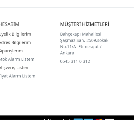
HESABIM
MÜŞTERİ HİZMETLERİ
Üyelik Bilgilerim
Bahçekapı Mahallesi
Şaşmaz San. 2509.sokak
Adres Bilgilerim
No:11/A Etimesgut /
Siparişlerim
Ankara
Stok Alarm Listem
0545 311 0 312
Alışveriş Listem
Fiyat Alarm Listem