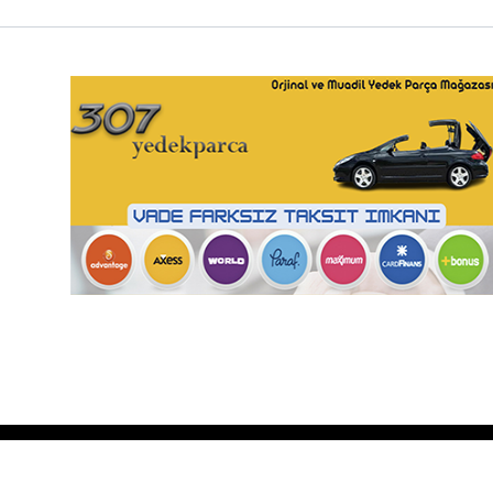
Türkiye'nin En Büyük Peugeot 307 Yedek Parça Alışveriş