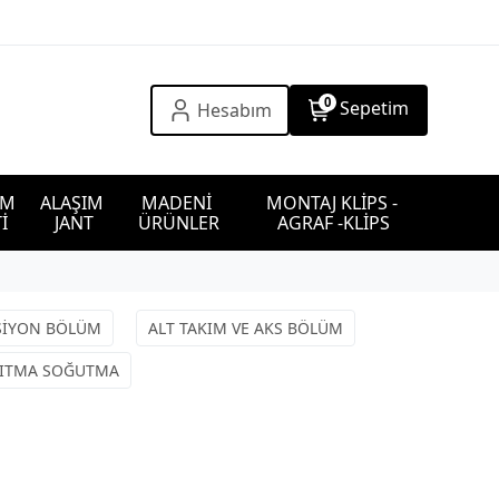
0
Sepetim
Hesabım
IM 
ALAŞIM 
MADENİ 
MONTAJ KLİPS - 
İ
JANT
ÜRÜNLER
AGRAF -KLİPS
SİYON BÖLÜM
ALT TAKIM VE AKS BÖLÜM
SITMA SOĞUTMA