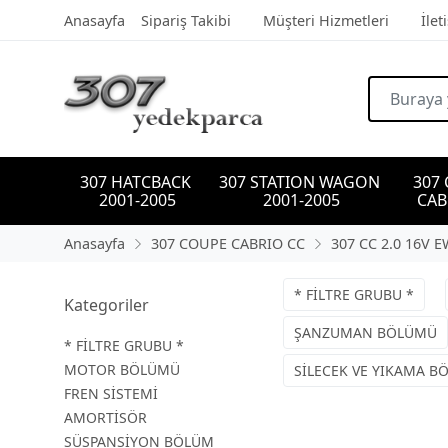
Anasayfa
Sipariş Takibi
Müşteri Hizmetleri
İlet
307 HATCBACK 
307 STATION WAGON 
307
2001-2005
2001-2005
CAB
Anasayfa
307 COUPE CABRIO CC
307 CC 2.0 16V 
* FİLTRE GRUBU *
Kategoriler
ŞANZUMAN BÖLÜMÜ
* FİLTRE GRUBU *
MOTOR BÖLÜMÜ
SİLECEK VE YIKAMA 
FREN SİSTEMİ
AMORTİSÖR
SÜSPANSİYON BÖLÜM