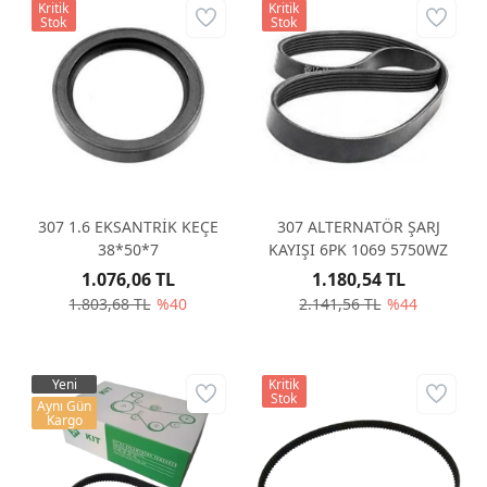
Kritik
Kritik
Stok
Stok
307 1.6 EKSANTRİK KEÇE
307 ALTERNATÖR ŞARJ
38*50*7
KAYIŞI 6PK 1069 5750WZ
1.076,06 TL
1.180,54 TL
1.803,68 TL
%40
2.141,56 TL
%44
Yeni
Kritik
Stok
Aynı Gün
Kargo