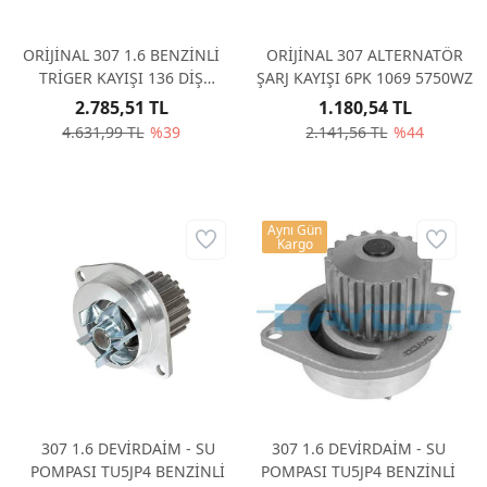
ORİJİNAL 307 1.6 BENZİNLİ
ORİJİNAL 307 ALTERNATÖR
TRİGER KAYIŞI 136 DİŞ
ŞARJ KAYIŞI 6PK 1069 5750WZ
0816H6
2.785,51 TL
1.180,54 TL
4.631,99 TL
%39
2.141,56 TL
%44
Aynı Gün
Kargo
307 1.6 DEVİRDAİM - SU
307 1.6 DEVİRDAİM - SU
POMPASI TU5JP4 BENZİNLİ
POMPASI TU5JP4 BENZİNLİ