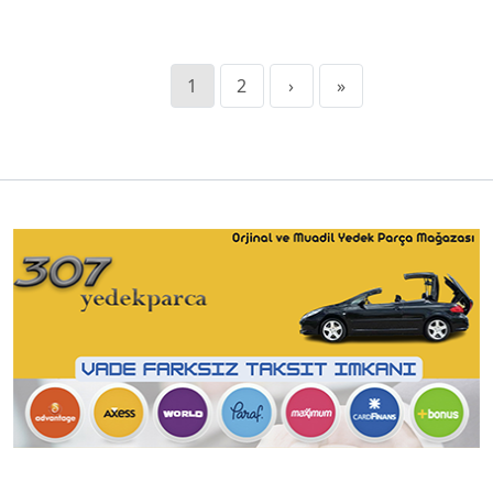
1
2
›
»