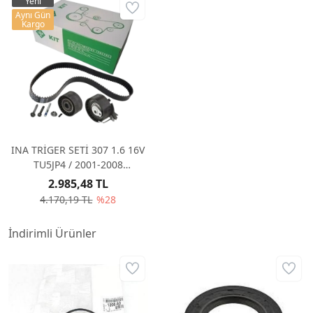
Yeni
Aynı Gün
Kargo
INA TRİGER SETİ 307 1.6 16V
TU5JP4 / 2001-2008
1643637980
2.985,48 TL
4.170,19 TL
%28
İndirimli Ürünler