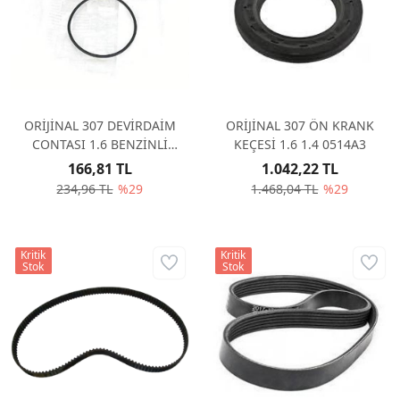
ORİJİNAL 307 DEVİRDAİM
ORİJİNAL 307 ÖN KRANK
CONTASI 1.6 BENZİNLİ
KEÇESİ 1.6 1.4 0514A3
1206A0
166,81 TL
1.042,22 TL
234,96 TL
%29
1.468,04 TL
%29
Kritik
Kritik
Stok
Stok