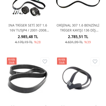
INA TRİGER SETİ 307 1.6
ORİJİNAL 307 1.6 BENZİNLİ
16V TU5JP4 / 2001-2008
TRİGER KAYIŞI 136 DİŞ
1643637980
0816H6
2.985,48 TL
2.785,51 TL
4.170,19 TL
%28
4.631,99 TL
%39
Kritik
Kritik
Stok
Stok