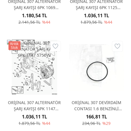
ORİJİNAL 307 ALTERNATÖR
ORİJİNAL 307 ALTERNATÖR
ŞARJ KAYIŞI 6PK 1069
ŞARJ KAYIŞI 6PK 1125
5750WZ
5750VT
1.180,54 TL
1.036,11 TL
2.141,56 TL
%44
1.879,56 TL
%44
Kritik
Stok
ORİJİNAL 307 ALTERNATÖR
ORİJİNAL 307 DEVİRDAİM
ŞARJ KAYIŞI 6PK 1147
CONTASI 1.6 BENZİNLİ
5750VV
1206A0
1.036,11 TL
166,81 TL
1.879,56 TL
%44
234,96 TL
%29