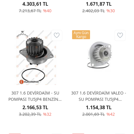
4.303,61 TL
1.671,87 TL
7.213,67 TL
%40
2.402,03 TL
%30
Aynı Gün
Kargo
307 1.6 DEVİRDAİM - SU
307 1.6 DEVİRDAİM VALEO -
POMPASI TU5JP4 BENZİNLİ
SU POMPASI TU5JP4
- EUROREPAR 1623095680
BENZİNLİ
2.166,53 TL
1.154,38 TL
3.202,39 TL
%32
2.001,69 TL
%42