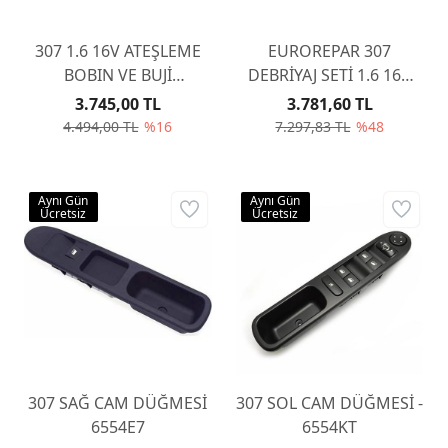
307 1.6 16V ATEŞLEME
EUROREPAR 307
BOBIN VE BUJİ
DEBRİYAJ SETİ 1.6 16V
KAMPANYA
TU5JP4 / BİLYA
3.745,00 TL
3.781,60 TL
YUVARLAK -MA
4.494,00 TL
%16
7.297,83 TL
%48
ŞANZUMAN 2050R7
Aynı Gün
Aynı Gün
Ücretsiz
Ücretsiz
307 SAĞ CAM DÜĞMESİ
307 SOL CAM DÜĞMESİ -
6554E7
6554KT