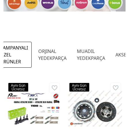
KAMPANYALI
ORJINAL
MUADIL
ÖZEL
AKSE
YEDEKPARÇA
YEDEKPARÇA
ÜRÜNLER
Aynı Gün
Aynı Gün
Ücretsiz
Ücretsiz