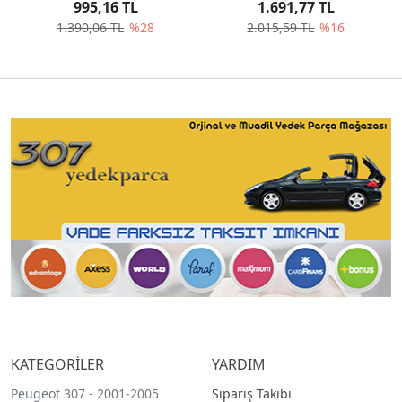
995,16 TL
1.691,77 TL
1.390,06 TL
%28
2.015,59 TL
%16
KATEGORİLER
YARDIM
Peugeot 307 - 2001-2005
Sipariş Takibi