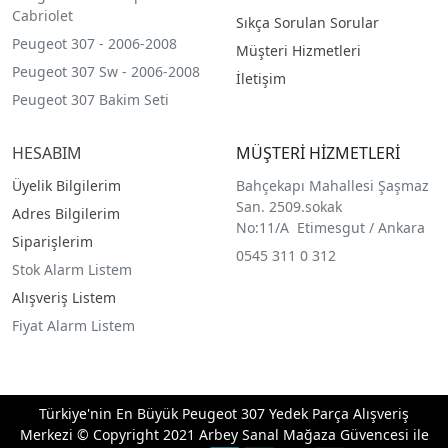
Cabriolet
Sıkça Sorulan Sorular
Peugeot 307 - 2006-2008
Müşteri Hizmetleri
Peugeot 307 Sw - 2006-2008
İletişim
Peugeot 307 Bakim Seti
HESABIM
MÜŞTERİ HİZMETLERİ
Üyelik Bilgilerim
Bahçekapı Mahallesi Şaşmaz
San. 2509.sokak
Adres Bilgilerim
No:11/A Etimesgut / Ankara
Siparişlerim
0545 311 0 312
Stok Alarm Listem
Alışveriş Listem
Fiyat Alarm Listem
Türkiye'nin En Büyük Peugeot 307 Yedek Parça Alışveriş
Merkezi © Copyright 2021 Arbey Sanal Mağaza Güvencesi ile