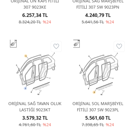
ORİJİNAL ÖN KAPI FİTİLİ
ORİJİNAL SAĞ MARŞBİYEL
307 9023KE
FİTİLİ 307 SW 9023PN
6.257,34 TL
4.240,79 TL
8.324,20 TL
%24
5.641,56 TL
%24
ORİJİNAL SAĞ TAVAN OLUK
ORİJİNAL SOL MARŞBİYEL
LASTİĞİ 9023KT
FİTİLİ 307 SW 9023PL
3.579,32 TL
5.561,60 TL
4.761,60 TL
%24
7.398,65 TL
%24