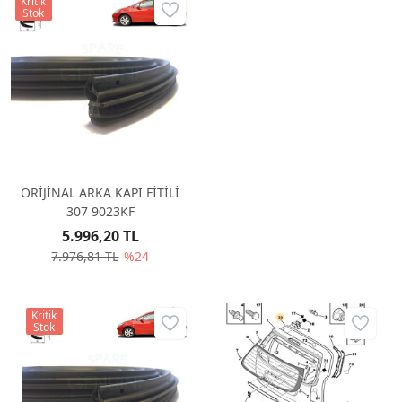
Kritik
Stok
ORİJİNAL ARKA KAPI FİTİLİ
307 9023KF
5.996,20 TL
7.976,81 TL
%24
Kritik
Stok