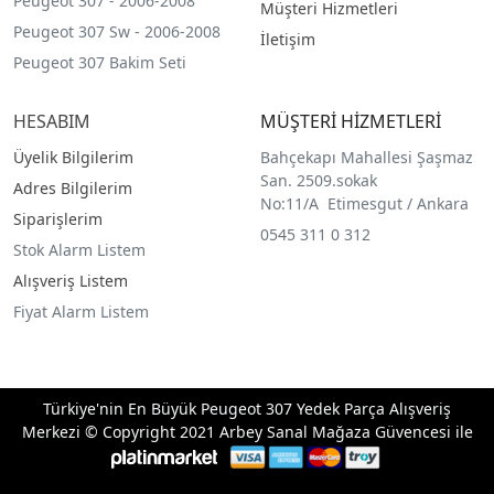
Peugeot 307 - 2006-2008
Müşteri Hizmetleri
Peugeot 307 Sw - 2006-2008
İletişim
Peugeot 307 Bakim Seti
HESABIM
MÜŞTERİ HİZMETLERİ
Üyelik Bilgilerim
Bahçekapı Mahallesi Şaşmaz
San. 2509.sokak
Adres Bilgilerim
No:11/A Etimesgut / Ankara
Siparişlerim
0545 311 0 312
Stok Alarm Listem
Alışveriş Listem
Fiyat Alarm Listem
Türkiye'nin En Büyük Peugeot 307 Yedek Parça Alışveriş
Merkezi © Copyright 2021 Arbey Sanal Mağaza Güvencesi ile