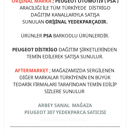
ORİJİNAL MARKA
; PEUGEOT OTOMOTİV ( PSA )
ARACILIĞI İLE TÜM TÜRKİYEDE DİSTRİGO
DAĞITIM KANALLARIYLA SATIŞA
SUNULAN
ORİJİNAL YEDEKPARÇADIR.
ÜRÜNLER
PSA
BARKODLU ÜRÜNLERDİR.
PEUGEOT DİSTRİGO
DAĞITIM ŞİRKETLERİNDEN
TEMİN EDİLEREK SATIŞA SUNULUR.
AFTERMARKET
; MAĞAZAMIZDA SERGİLENEN
DİĞER MARKALAR TÜRKİYENİN EN BÜYÜK
TEDARİK FİRMALARI TARAFINDAN TEMİN EDİLİP
SİZLERE SUNULUR
ARBEY SANAL MAĞAZA
PEUGEOT 307 YEDEKPARCA SATICIS
I
2001'den bu zamana ...
----------------------------------------------------------------------------