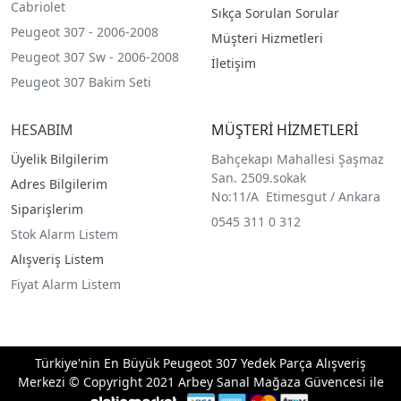
Cabriolet
Sıkça Sorulan Sorular
Peugeot 307 - 2006-2008
Müşteri Hizmetleri
Peugeot 307 Sw - 2006-2008
İletişim
Peugeot 307 Bakim Seti
HESABIM
MÜŞTERİ HİZMETLERİ
Üyelik Bilgilerim
Bahçekapı Mahallesi Şaşmaz
San. 2509.sokak
Adres Bilgilerim
No:11/A Etimesgut / Ankara
Siparişlerim
0545 311 0 312
Stok Alarm Listem
Alışveriş Listem
Fiyat Alarm Listem
Türkiye'nin En Büyük Peugeot 307 Yedek Parça Alışveriş
Merkezi © Copyright 2021 Arbey Sanal Mağaza Güvencesi ile