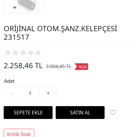
ORİJİNAL OTOM.ŞANZ.KELEPÇESİ
231517
2.258,46 TL
3.004,45 TL
%24
Adet
-
+
Kritik Stok