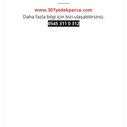
---------
www.307yedekparca.com
Daha fazla bilgi için bizi ulaşabilirsiniz.
0545 311 0 3
12
#PEUGEOT #PEUGEOT307 #307YEDEKPARCA
#ANKARAYEDEKPARCA #PEUEGOTTURKİYE
#TURKİYE307 #307PEUGEOT #YEDEKPARCA307
#307TÜRKİYE u
#VALEO #SACHS #PSA #INA #SKF #RAPRO #FEBI
#LUK #BRAXIS #MONROE #DEPO #MOTUL
#EUROREPAR #TOTAL #RAPRO #TRW #DELPHI
#peugeot307 #peugeottürkiye #psatürkiye
#oemyedekparca #307yedekparca #stellantis
#ankarayedekparca #307ankara #307istanbul
#izmir307 #peugeot307turkey #307clup #indirim
#307bakimseti #307amortisör #307debriyaj
#307triger #307far #307 tampon #307aksesuar
#307jant