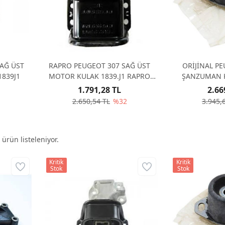
SAĞ ÜST
RAPRO PEUGEOT 307 SAĞ ÜST
ORİJİNAL P
1839J1
MOTOR KULAK 1839.J1 RAPRO
ŞANZUMAN K
59865
1
1.791,28 TL
2.66
2.650,54 TL
%32
3.945,
ürün listeleniyor.
Kritik
Kritik
Stok
Stok