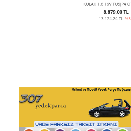
KULAK 1.6 16V TU5JP4 
ŞANZUMAN 1839
8.879,00 TL
13.124,24 TL
%3