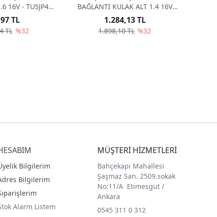
.6 16V - TU5JP4
BAĞLANTI KULAK ALT 1.4 16V
NZUMAN EW10J4
TU5JP4 MA ŞANZUMAN 181368
,97 TL
1.284,13 TL
1372
4 TL
%32
1.898,10 TL
%32
HESABIM
MÜŞTERİ HİZMETLERİ
Üyelik Bilgilerim
Bahçekapı Mahallesi
Şaşmaz San. 2509.sokak
Adres Bilgilerim
No:11/A Etimesgut /
Siparişlerim
Ankara
Stok Alarm Listem
0545 311 0 312