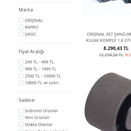
Marka
ORİJİNAL
RAPRO
ORİJİNAL 307 ŞANZU
SASIC
KULAK KOMPLE 1.6 O
1807P5
8.290,43 TL
Fiyat Aralığı
12.254,26 TL
%3
249 TL - 499 TL
999 TL - 1999 TL
2500 TL - 10000 TL
10000 TL ve üzeri
Sadece
İndirimli Ürünler
Yeni Ürünler
Stokta Olanlar