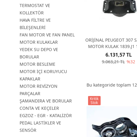
TERMOSTAT VE
KOLLEKTÖR
HAVA FİLTRE VE
BİLEŞENLERİ
FAN MOTOR VE FAN PANEL
ORİJİNAL PEUGEOT 307 
MOTOR KULAKLAR
MOTOR KULAK 1839.J1 
YEDEK SU DEPO VE
6.131,57 TL
BORULAR
9.063,21 TL
%32
MOTOR BESLEME
MOTOR İÇİ KORUYUCU
KAPAKLAR
Bu kategoride toplam
12
MOTOR REVİZYON
PARÇALAR
Kritik
ŞAMANDIRA VE BORULAR
Stok
CONTA VE KEÇELER
EGZOZ - EGR - KATALİZÖR
PEDAL LASTİKLER VE
SENSÖR