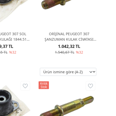
EUGEOT 307 SOL
ORİJİNAL PEUGEOT 307
ULAĞI 1844.51
ŞANZUMAN KULAK CİVATASI
84451
1840.28 184028
9,37 TL
1.042,32 TL
65 TL
%32
1.540,67 TL
%32
Kritik
Stok