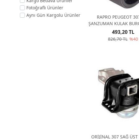
Kargo Bedava Ürünler
Fotoğraflı Ürünler
Aynı Gün Kargolu Ürünler
RAPRO PEUGEOT 30
ŞANZUMAN KULAK BUR
1807.57RAPRO 59
493,20 TL
826,70 TL
%40
ORİJİNAL 307 SAĞ ÜS