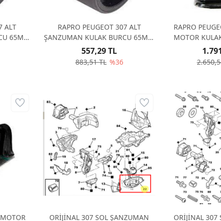
7 ALT
RAPRO PEUGEOT 307 ALT
RAPRO PEUGE
CU 65MM
ŞANZUMAN KULAK BURCU 65MM
MOTOR KULAK
760
1807.57RAPRO 59760
5
557,29 TL
1.79
883,51 TL
%36
2.650,5
T MOTOR
ORİJİNAL 307 SOL ŞANZUMAN
ORİJİNAL 30