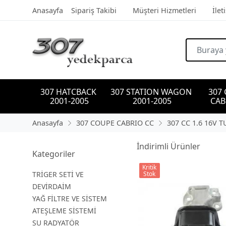
Anasayfa
Sipariş Takibi
Müşteri Hizmetleri
İlet
307 HATCBACK 
307 STATION WAGON 
307
2001-2005
2001-2005
CAB
Anasayfa
307 COUPE CABRIO CC
307 CC 1.6 16V 
İndirimli Ürünler
Kategoriler
Kritik
TRİGER SETİ VE
Stok
DEVİRDAİM
YAĞ FİLTRE VE SİSTEM
ATEŞLEME SİSTEMİ
SU RADYATÖR