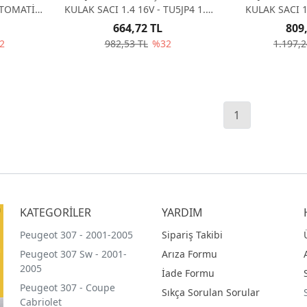
OTOMATİK
KULAK SACI 1.4 16V - TU5JP4 1.6
KULAK SACI 1
H8
MA ŞANZUMAN 181369
OTOMATİK ŞA
664,72 TL
809
18
2
982,53 TL
%32
1.197,2
1
KATEGORİLER
YARDIM
Peugeot 307 - 2001-2005
Sipariş Takibi
Peugeot 307 Sw - 2001-
Arıza Formu
2005
İade Formu
Peugeot 307 - Coupe
Sıkça Sorulan Sorular
Cabriolet