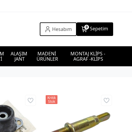
0
Sepetim
Hesabım
IM 
ALAŞIM 
MADENİ 
MONTAJ KLİPS - 
İ
JANT
ÜRÜNLER
AGRAF -KLİPS
Kritik
Stok