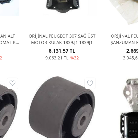
MAN ALT
ORİJİNAL PEUGEOT 307 SAĞ ÜST
ORİJİNAL PE
TOMATİK
MOTOR KULAK 1839.J1 1839J1
ŞANZUMAN K
18
6.131,57 TL
2.66
2
9.063,21 TL
%32
3.945,6