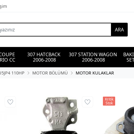
işim
ARA
 COUPE 
307 HATCBACK 
307 STATION WAGON 
BAK
RIO CC
2006-2008
2006-2008
SET
TU5JP4 110HP
MOTOR BÖLÜMÜ
MOTOR KULAKLAR
Kritik
Stok