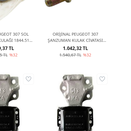
UGEOT 307 SOL
ORİJİNAL PEUGEOT 307
ULAĞI 1844.51
ŞANZUMAN KULAK CİVATASI
4451
1840.28 184028
9,37 TL
1.042,32 TL
5 TL
%32
1.540,67 TL
%32