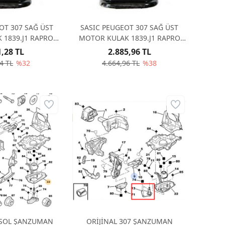
OT 307 SAĞ ÜST
SASIC PEUGEOT 307 SAĞ ÜST
 1839.J1 RAPRO
MOTOR KULAK 1839.J1 RAPRO
9865
59865
1,28 TL
2.885,96 TL
4 TL
%32
4.664,96 TL
%38
7 SOL ŞANZUMAN
ORİJİNAL 307 ŞANZUMAN