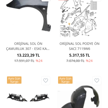
ORİJİNAL SOL ÖN
ORİJİNAL SOL PODYE ÖN
ÇAMURLUK 307 - ESKİ KASA
SACI 7119W6
7840K8
13.223,29 TL
5.317,55 TL
17.591,07 TL
%24
7.074,00 TL
%24
Aynı Gün
Aynı Gün
Kargo
Kargo