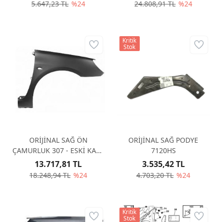
5.647,23 TL
%24
24.808,91 TL
%24
Kritik
Stok
ORİJİNAL SAĞ ÖN
ORİJİNAL SAĞ PODYE
ÇAMURLUK 307 - ESKİ KASA
7120HS
7841N7
13.717,81 TL
3.535,42 TL
18.248,94 TL
%24
4.703,20 TL
%24
Kritik
Stok