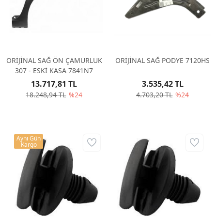
ORİJİNAL SAĞ ÖN ÇAMURLUK
ORİJİNAL SAĞ PODYE 7120HS
307 - ESKİ KASA 7841N7
13.717,81 TL
3.535,42 TL
18.248,94 TL
%24
4.703,20 TL
%24
Aynı Gün
Kargo