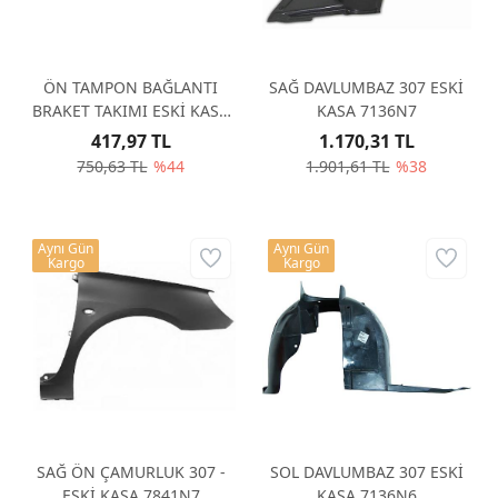
ÖN TAMPON BAĞLANTI
SAĞ DAVLUMBAZ 307 ESKİ
BRAKET TAKIMI ESKİ KASA
KASA 7136N7
741634
417,97 TL
1.170,31 TL
750,63 TL
%44
1.901,61 TL
%38
Aynı Gün
Aynı Gün
Kargo
Kargo
SAĞ ÖN ÇAMURLUK 307 -
SOL DAVLUMBAZ 307 ESKİ
ESKİ KASA 7841N7
KASA 7136N6