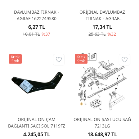
DAVLUMBAZ TIRNAK -
ORİJİNAL DAVLUMBAZ
AGRAF 1622749580
TIRNAK - AGRAF
1622749580
6,27 TL
17,34 TL
10,01 TL
%37
25,63 TL
%32
Kritik
Kritik
Stok
Stok
ORİJİNAL ÖN ÇAM
ORİJİNAL ÖN ŞASİ UCU SAĞ
BAĞLANTI SACI SOL 7119FZ
7213LG
4.245,05 TL
18.648,97 TL