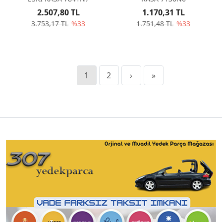
2.507,80 TL
1.170,31 TL
3.753,17 TL
%33
1.751,48 TL
%33
1
2
›
»