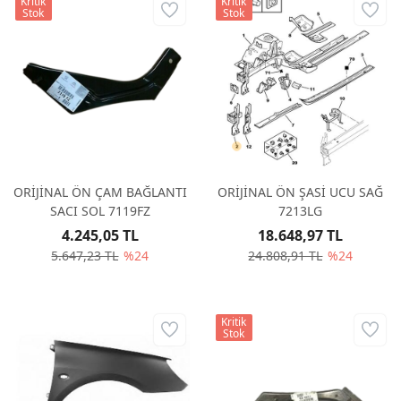
Kritik
Kritik
Stok
Stok
ORİJİNAL ÖN ÇAM BAĞLANTI
ORİJİNAL ÖN ŞASİ UCU SAĞ
SACI SOL 7119FZ
7213LG
4.245,05 TL
18.648,97 TL
5.647,23 TL
%24
24.808,91 TL
%24
Kritik
Stok