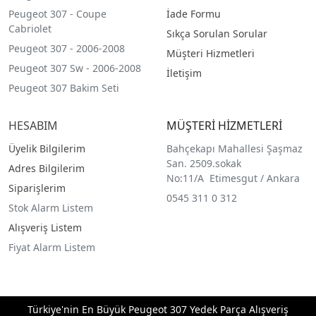
Peugeot 307 - Coupe
İade Formu
Cabriolet
Sıkça Sorulan Sorular
Peugeot 307 - 2006-2008
Müşteri Hizmetleri
Peugeot 307 Sw - 2006-2008
İletişim
Peugeot 307 Bakim Seti
HESABIM
MÜŞTERİ HİZMETLERİ
Üyelik Bilgilerim
Bahçekapı Mahallesi Şaşmaz
San. 2509.sokak
Adres Bilgilerim
No:11/A Etimesgut / Ankara
Siparişlerim
0545 311 0 312
Stok Alarm Listem
Alışveriş Listem
Fiyat Alarm Listem
Türkiye'nin En Büyük Peugeot 307 Yedek Parça Alışveriş