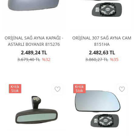
ORİJİNAL SAĞ AYNA KAPAĞI -
ORİJİNAL 307 SAĞ AYNA CAM
ASTARLI BOYANIR 815276
8151HA
2.489,24 TL
2.482,63 TL
3.679,40 TL
%32
3.860,27 TL
%35
Kritik
Kritik
Stok
Stok