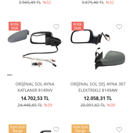
3.565,49 TL
%32
3.679,40 TL
%32
Kritik
Kritik
Stok
Stok
ORİJİNAL SOL AYNA
ORİJİNAL SOL DIŞ AYNA 307
KATLANIR 8149VV
ELEKTRİKLİ 8149AW
14.702,53 TL
12.058,31 TL
24.448,65 TL
%39
20.051,62 TL
%39
Aynı Gün
Aynı Gün
Kargo
Kargo