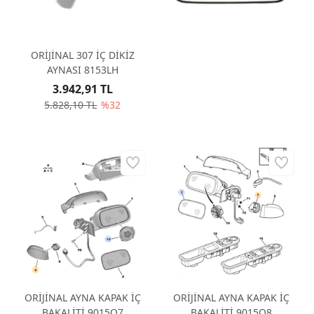
3.562,65 TL
%35
ORİJİNAL 307 İÇ DİKİZ
AYNASI 8153LH
3.942,91 TL
5.828,10 TL
%32
ORİJİNAL AYNA KAPAK İÇ
ORİJİNAL AYNA KAPAK İÇ
BAKALİTİ 9015Q7
BAKALİTİ 9015Q8