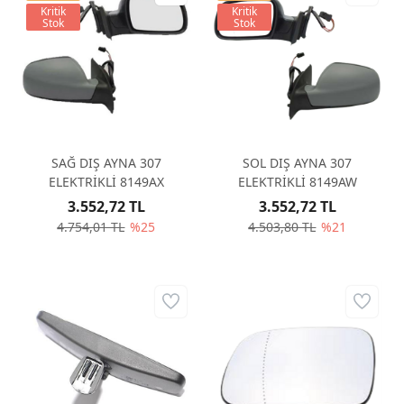
Kritik
Kritik
Stok
Stok
SAĞ DIŞ AYNA 307
SOL DIŞ AYNA 307
ELEKTRİKLİ 8149AX
ELEKTRİKLİ 8149AW
3.552,72 TL
3.552,72 TL
4.754,01 TL
%25
4.503,80 TL
%21
ORİJİNAL 307 SOL AYNA
CAM 8151GY
2.291,23 TL