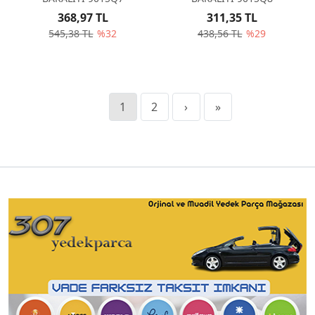
368,97 TL
311,35 TL
545,38 TL
%32
438,56 TL
%29
1
2
›
»