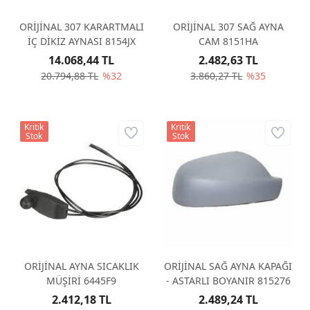
ORİJİNAL 307 KARARTMALI
ORİJİNAL 307 SAĞ AYNA
İÇ DİKİZ AYNASI 8154JX
CAM 8151HA
14.068,44 TL
2.482,63 TL
20.794,88 TL
%32
3.860,27 TL
%35
Kritik
Kritik
Stok
Stok
ORİJİNAL AYNA SICAKLIK
ORİJİNAL SAĞ AYNA KAPAĞI
MÜŞİRİ 6445F9
- ASTARLI BOYANIR 815276
2.412,18 TL
2.489,24 TL