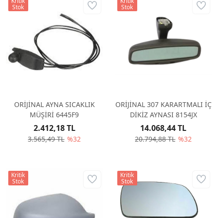
Kritik
Kritik
Stok
Stok
ORİJİNAL AYNA SICAKLIK
ORİJİNAL 307 KARARTMALI İÇ
MÜŞİRİ 6445F9
DİKİZ AYNASI 8154JX
2.412,18 TL
14.068,44 TL
3.565,49 TL
%32
20.794,88 TL
%32
Kritik
Kritik
Stok
Stok