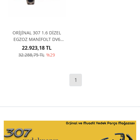
ORİJİNAL 307 1.6 DİZEL
EGZOZ MANİFOLT DV6
0341J2
22.923,18 TL
32.288,75 TL
%29
1