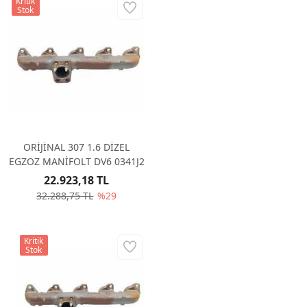
Kritik
Stok
ORİJİNAL 307 1.6 DİZEL
EGZOZ MANİFOLT DV6 0341J2
22.923,18 TL
32.288,75 TL
%29
Kritik
Stok