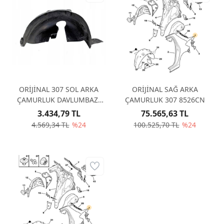
ORİJİNAL 307 SOL ARKA
ORİJİNAL SAĞ ARKA
ÇAMURLUK DAVLUMBAZI
ÇAMURLUK 307 8526CN
HATCBACK 853306
3.434,79 TL
75.565,63 TL
4.569,34 TL
%24
100.525,70 TL
%24