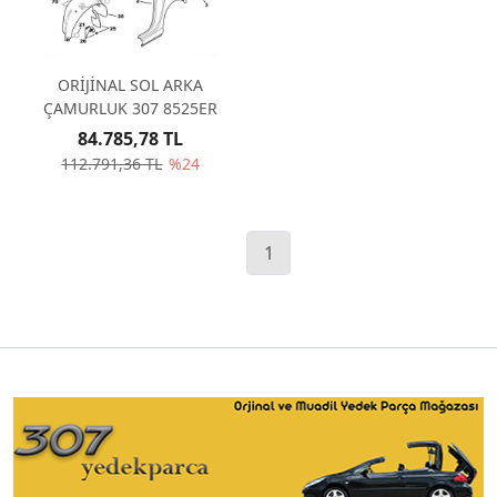
ORİJİNAL SOL ARKA
ÇAMURLUK 307 8525ER
84.785,78 TL
112.791,36 TL
%24
1