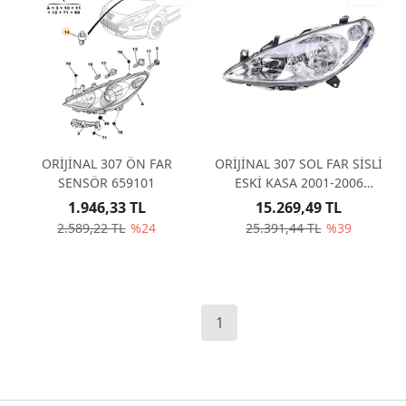
ORİJİNAL 307 ÖN FAR
ORİJİNAL 307 SOL FAR SİSLİ
SENSÖR 659101
ESKİ KASA 2001-2006
6204Z3
1.946,33 TL
15.269,49 TL
2.589,22 TL
%24
25.391,44 TL
%39
1