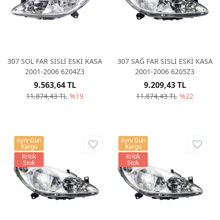
307 SOL FAR SİSLİ ESKİ KASA
307 SAĞ FAR SİSLİ ESKİ KASA
2001-2006 6204Z3
2001-2006 6205Z3
9.563,64 TL
9.209,43 TL
11.874,43 TL
%19
11.874,43 TL
%22
Aynı Gün
Aynı Gün
Kargo
Kargo
Kritik
Kritik
Stok
Stok