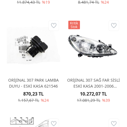
11.874,43 TL
%19
8.481,74 TL
%24
Kritik
Stok
ORİJİNAL 307 PARK LAMBA
ORİJİNAL 307 SAĞ FAR SİSLİ
DUYU - ESKİ KASA 621546
ESKİ KASA 2001-2006
6205Z3
870,23 TL
10.272,07 TL
1.157,67 TL
%24
17.081,29 TL
%39