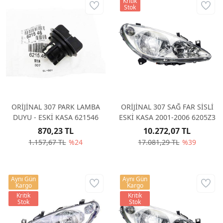
Kritik
Stok
ORİJİNAL 307 PARK LAMBA
ORİJİNAL 307 SAĞ FAR SİSLİ
DUYU - ESKİ KASA 621546
ESKİ KASA 2001-2006 6205Z3
870,23 TL
10.272,07 TL
1.157,67 TL
%24
17.081,29 TL
%39
Aynı Gün
Aynı Gün
Kargo
Kargo
Kritik
Kritik
Stok
Stok