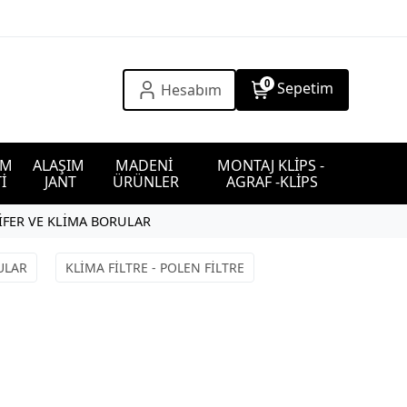
0
Sepetim
Hesabım
IM 
ALAŞIM 
MADENİ 
MONTAJ KLİPS - 
İ
JANT
ÜRÜNLER
AGRAF -KLİPS
İFER VE KLİMA BORULAR
ULAR
KLİMA FİLTRE - POLEN FİLTRE