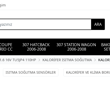
işim
ARA
 COUPE 
307 HATCBACK 
307 STATION WAGON 
BAK
RIO CC
2006-2008
2006-2008
SET
1.6 16V TU5JP4 110HP
KALORİFER ISITMA SOĞUTMA
KALOR
ISITMA SOĞUTMA SENSÖRLER
KALORİFER VE KLİMA BOR