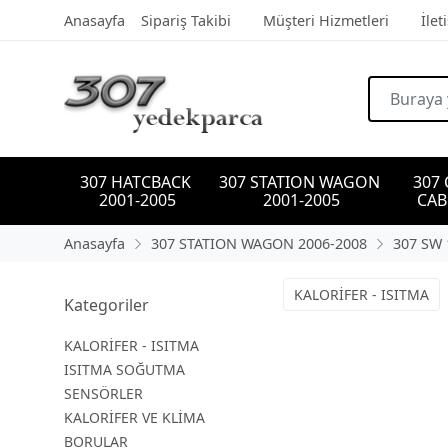
Anasayfa
Sipariş Takibi
Müşteri Hizmetleri
İlet
307 HATCBACK 
307 STATION WAGON 
307
2001-2005
2001-2005
CAB
Anasayfa
307 STATION WAGON 2006-2008
307 SW 
KALORİFER - ISITMA
Kategoriler
KALORİFER - ISITMA
ISITMA SOĞUTMA
SENSÖRLER
KALORİFER VE KLİMA
BORULAR