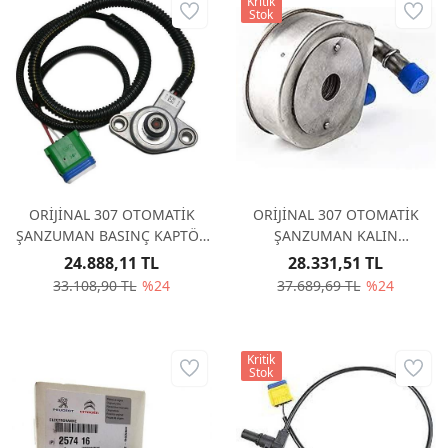
Kritik
Stok
ORİJİNAL 307 OTOMATİK
ORİJİNAL 307 OTOMATİK
ŞANZUMAN BASINÇ KAPTÖR
ŞANZUMAN KALIN
252924
ŞANZUMAN YAĞ SOĞUTUCU
24.888,11 TL
28.331,51 TL
AL4 227559
33.108,90 TL
%24
37.689,69 TL
%24
Kritik
Stok