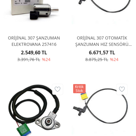
ORİJİNAL 307 ŞANZUMAN
ORİJİNAL 307 OTOMATİK
ELEKTROVANA 257416
ŞANZUMAN HIZ SENSÖRÜ
252929
2.549,60 TL
6.671,57 TL
3.391,76 TL
%24
8.875,25 TL
%24
Kritik
Stok