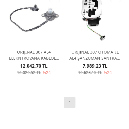
ORİJİNAL 307 AL4
ORİJİNAL 307 OTOMATİL
ELEKNTROVANA KABLOLU
AL4 ŞANZUMAN SANTRALİ
ALT 252979 , 8201360522
2461A9
12.042,70 TL
7.989,23 TL
16.020,52 TL
%24
10.628,15 TL
%24
1