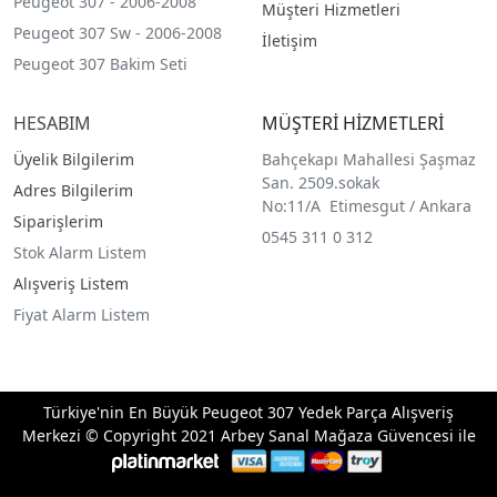
Peugeot 307 - 2006-2008
Müşteri Hizmetleri
Peugeot 307 Sw - 2006-2008
İletişim
Peugeot 307 Bakim Seti
HESABIM
MÜŞTERİ HİZMETLERİ
Üyelik Bilgilerim
Bahçekapı Mahallesi Şaşmaz
San. 2509.sokak
Adres Bilgilerim
No:11/A Etimesgut / Ankara
Siparişlerim
0545 311 0 312
Stok Alarm Listem
Alışveriş Listem
Fiyat Alarm Listem
Türkiye'nin En Büyük Peugeot 307 Yedek Parça Alışveriş
Merkezi © Copyright 2021 Arbey Sanal Mağaza Güvencesi ile