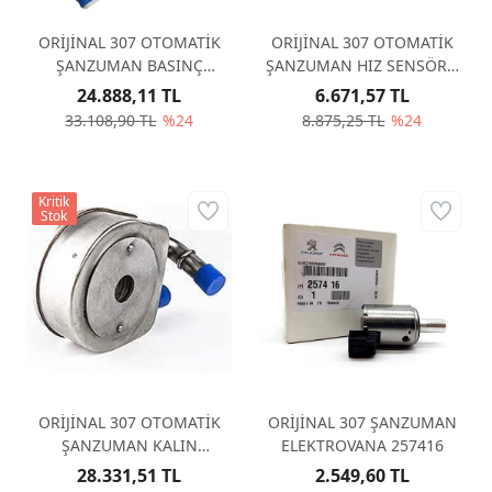
ORİJİNAL 307 OTOMATİK
ORİJİNAL 307 OTOMATİK
ŞANZUMAN BASINÇ
ŞANZUMAN HIZ SENSÖRÜ
KAPTÖR 252924
252929
24.888,11 TL
6.671,57 TL
33.108,90 TL
%24
8.875,25 TL
%24
Kritik
Stok
ORİJİNAL 307 OTOMATİK
ORİJİNAL 307 ŞANZUMAN
ŞANZUMAN KALIN
ELEKTROVANA 257416
ŞANZUMAN YAĞ
28.331,51 TL
2.549,60 TL
SOĞUTUCU AL4 227559