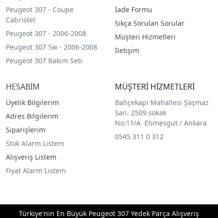
Peugeot 307 - Coupe
İade Formu
Cabriolet
Sıkça Sorulan Sorular
Peugeot 307 - 2006-2008
Müşteri Hizmetleri
Peugeot 307 Sw - 2006-2008
İletişim
Peugeot 307 Bakim Seti
HESABIM
MÜŞTERİ HİZMETLERİ
Üyelik Bilgilerim
Bahçekapı Mahallesi Şaşmaz
San. 2509.sokak
Adres Bilgilerim
No:11/A Etimesgut / Ankara
Siparişlerim
0545 311 0 312
Stok Alarm Listem
Alışveriş Listem
Fiyat Alarm Listem
Türkiye'nin En Büyük Peugeot 307 Yedek Parça Alışveriş