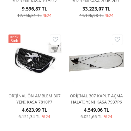
307 YENİ KASA 7979G2
307 YENİKASA 2006-2008
7901L9
9.596,87 TL
33.223,07 TL
12.766,81 TL
%24
44.196,98 TL
%24
Kritik
Stok
ORİJİNAL ÖN AMBLEM 307
ORİJİNAL 307 KAPUT AÇMA
YENİ KASA 7810P7
HALATI YENİ KASA 7937P6
4.623,99 TL
4.549,06 TL
6.151,34 TL
%24
6.051,66 TL
%24