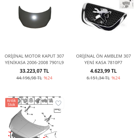
ORİJİNAL MOTOR KAPUT 307
ORİJİNAL ÖN AMBLEM 307
YENİKASA 2006-2008 7901L9
YENİ KASA 7810P7
33.223,07 TL
4.623,99 TL
44.196,98 TL
%24
6.151,34 TL
%24
Kritik
Stok