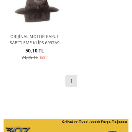
ORİJİNAL MOTOR KAPUT
SABİTLEME KLİPS 6997A9
50,10 TL
74,05 TL
%32
1