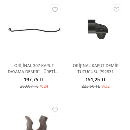
ORİJİNAL 307 KAPUT
ORİJİNAL KAPUT DEMİR
DAYAMA DEMİRİ - ÜRETİMİ
TUTUCUSU 792831
DURAN ÜRÜN 792735
197,75 TL
151,25 TL
263,07 TL
%24
223,56 TL
%32